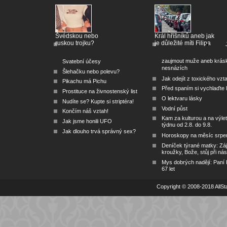
Švédskou nebo
Král hříšníků aneb jak
ruskou trojku?
je důležité míti Filipa
zaujmout muže aneb krás
Svatební účesy
nesnázích
Šlehačku nebo polevu?
Jak odejít z toxického vzt
Pikachu má Pichu
Před spaním si vychlaďte l
Prostituce na živnostenský list
O lektvaru lásky
Nudíte se? Kupte si striptéra!
Vodní půst
Končím náš vztah!
Kam za kulturou a na výlet
Jak jsme honili UFO
týdnu od 2.8. do 9.8.
Jak dlouho trvá správný sex?
Horoskopy na měsíc srpe
Deníček týrané matky: Zá
kroužky, Bože, stůj při nás
Mys dobrých nadějí: Paní
67 let
Copyright © 2008-2018 AllSta