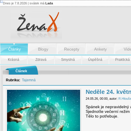
Dnes je 7.8.2026 | svátek má
Lada
Neděle
24.
května
-
Neděle
24.
května
Články
Blogy
Recepty
Ankety
Vid
Krásná
Zdravá
Smyslná
Úspěšná
Praktická
Článek
Rubrika:
Tajemná
Neděle 24. květ
24.05.26, 00:00, autor:
R.Hlouš
Spánek je nepravidelný a
Sjednoťte večerní režim
Tělo to potřebuje.