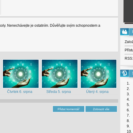
úkoly. Nenechávejte je ostatním. Důvěřujte svým schopnostem a
Zalo
Příst
RSS:
1.
2.
Čtvrtek 6. srpna
Středa 5. srpna
Úterý 4. srpna
3.
4.
5.
6.
7.
8.
9.
10.