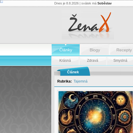
Dnes je 8.8.2026 | svátek má
Soběslav
Neděle
11.
května
-
Neděle
11.
května
Články
Blogy
Recepty
Krásná
Zdravá
Smyslná
Článek
Rubrika:
Tajemná