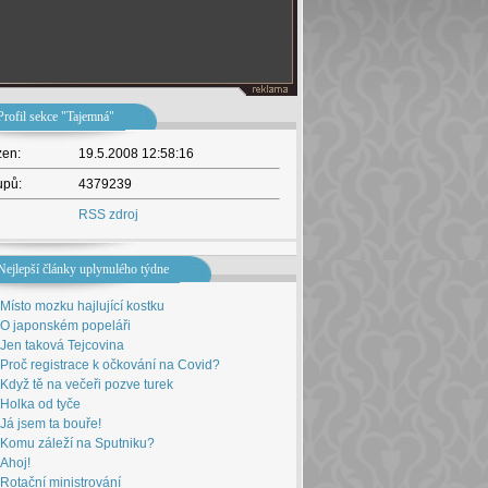
Profil sekce "Tajemná"
žen:
19.5.2008 12:58:16
upů:
4379239
RSS zdroj
Nejlepší články uplynulého týdne
Místo mozku hajlující kostku
O japonském popeláři
Jen taková Tejcovina
Proč registrace k očkování na Covid?
Když tě na večeři pozve turek
Holka od tyče
Já jsem ta bouře!
Komu záleží na Sputniku?
Ahoj!
Rotační ministrování