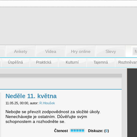
Ankety
Videa
Hry online
Slevy
Úspěšná
Praktická
Kulturní
Tajemná
Rozhněva
Neděle 11. května
11.05.25, 00:00, autor:
R.Hloušek
Nebojte se převzít zodpovědnost za složité úkoly.
Nenechávejte je ostatním. Důvěřujte svým
schopnostem a rozhodněte se.
Čtenost
Diskuze: (
0
)