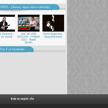
VIDEA - Zábavná, vtipná videa a videoklipy
k Ztraceny -
JAK SE VÁM
Hana Hegerová -
 se nezlob
DEJCHÁ - HYMNA
Vana plná fialek
2021 - Babiš
SONG
Žena X na Facebooku
Kde to nejvíc vře