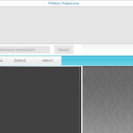
Přihlásit
|
Registrovat
ná
Zlobivá
Aktivní