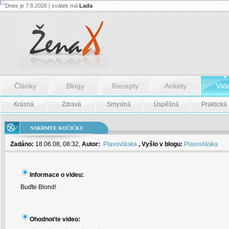
Dnes je 7.8.2026 | svátek má
Lada
Nakrmte
kočičku
-
Nakrmte
kočičku
Články
Blogy
Recepty
Ankety
Vid
Krásná
Zdravá
Smyslná
Úspěšná
Praktická
NAKRMTE KOČIČKU
Zadáno:
18.06.08, 08:32,
Autor:
Plavovláska
, Vyšlo v blogu:
Plavovláska
Informace o videu:
Buďte Blond!
Ohodnoťte video: