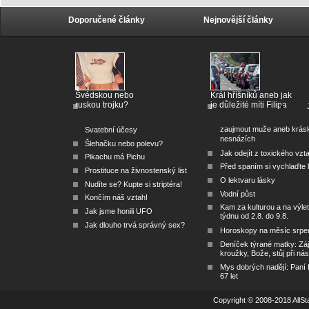
Doporučené články
Nejnovější články
Švédskou nebo
Král hříšníků aneb jak
ruskou trojku?
je důležité míti Filipa
zaujmout muže aneb krás
Svatební účesy
nesnázích
Šlehačku nebo polevu?
Jak odejít z toxického vzt
Pikachu má Pichu
Před spaním si vychlaďte l
Prostituce na živnostenský list
O lektvaru lásky
Nudíte se? Kupte si striptéra!
Vodní půst
Končím náš vztah!
Kam za kulturou a na výlet
Jak jsme honili UFO
týdnu od 2.8. do 9.8.
Jak dlouho trvá správný sex?
Horoskopy na měsíc srpe
Deníček týrané matky: Zá
kroužky, Bože, stůj při nás
Mys dobrých nadějí: Paní
67 let
Copyright © 2008-2018 AllSta