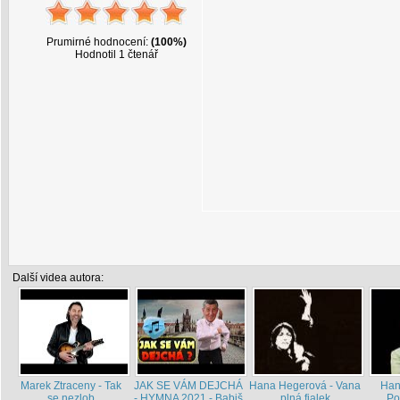
Prumirné hodnocení:
(100%)
Hodnotil 1 čtenář
Další videa autora:
Marek Ztraceny - Tak
JAK SE VÁM DEJCHÁ
Hana Hegerová - Vana
Han
se nezlob
- HYMNA 2021 - Babiš
plná fialek
Po