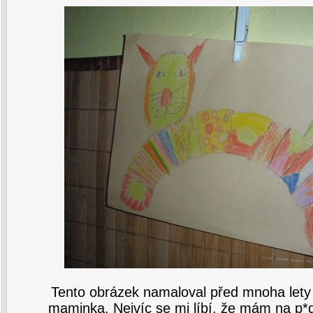
Tento obrázek namaloval před mnoha lety 
maminka. Nejvíc se mi líbí, že mám na p*de