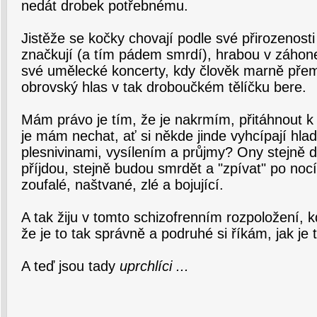
nedát drobek potřebnému.
Jistěže se kočky chovají podle své přirozenosti
značkují (a tím pádem smrdí), hrabou v záhon
své umělecké koncerty, kdy člověk marně přemý
obrovský hlas v tak droboučkém tělíčku bere.
Mám právo je tím, že je nakrmím, přitáhnout 
je mám nechat, ať si někde jinde vyhcípají hla
plesnivinami, vysílením a průjmy? Ony stejně 
příjdou, stejně budou smrdět a "zpívat" po nocí
zoufalé, naštvané, zlé a bojující.
A tak žiju v tomto schizofrenním rozpoložení, 
že je to tak správně a podruhé si říkám, jak je 
A teď jsou tady
uprchlíci ...