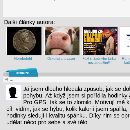
Další články autora:
Nerobefehl
Očkující antivaxer
Fakt si žádnýho turka
Renes
nezasloužím!!!
kní
Diskuze
1.
Já jsem dlouho hledala způsob, jak se d
pohybu. Až když jsem si pořídila hodin
Pro GPS, tak se to zlomilo. Motivují mě 
cíl, vidím, jak se hýbu, kolik kalorií jsem spálila,
hodinky sledují i kvalitu spánku. Díky nim se 
udělat něco pro sebe a své tělo.