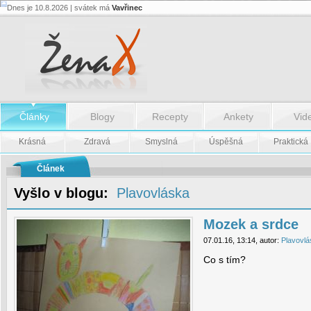
Dnes je 10.8.2026 | svátek má
Vavřinec
Mozek
a
srdce
-
Mozek
a
srdce
Články
Blogy
Recepty
Ankety
Vid
Krásná
Zdravá
Smyslná
Úspěšná
Praktická
Článek
Vyšlo v blogu:
Plavovláska
Mozek a srdce
07.01.16, 13:14, autor:
Plavovlá
Co s tím?