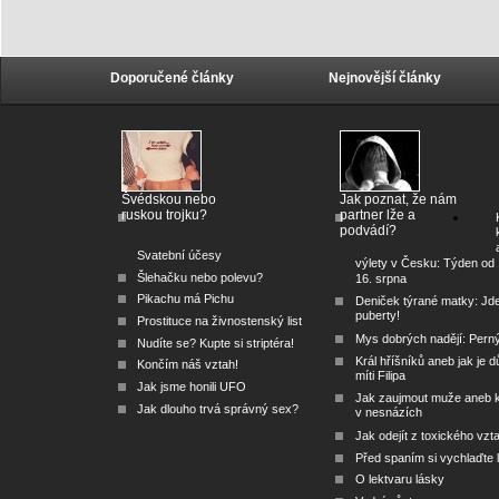
Doporučené články
Nejnovější články
Švédskou nebo
Jak poznat, že nám
ruskou trojku?
partner lže a
podvádí?
Svatební účesy
výlety v Česku: Týden od 
Šlehačku nebo polevu?
16. srpna
Pikachu má Pichu
Deniček týrané matky: Jd
puberty!
Prostituce na živnostenský list
Mys dobrých nadějí: Pern
Nudíte se? Kupte si striptéra!
Král hříšníků aneb jak je dů
Končím náš vztah!
míti Filipa
Jak jsme honili UFO
Jak zaujmout muže aneb 
Jak dlouho trvá správný sex?
v nesnázích
Jak odejít z toxického vzt
Před spaním si vychlaďte l
O lektvaru lásky