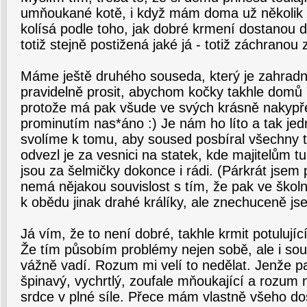
umňoukané kotě, i když mám doma už několik k
kolísá podle toho, jak dobré krmení dostanou 
totiž stejně postižená jaké já - totiž záchranou 
Máme ještě druhého souseda, který je zahradn
pravidelně prosit, abychom kočky takhle domů 
protože má pak všude ve svých krásně nakyp
prominutím nas*áno :) Je nám ho líto a tak jedn
svolíme k tomu, aby soused posbíral všechny t
odvezl je za vesnici na statek, kde majitelům t
jsou za šelmičky dokonce i rádi. (Párkrát jsem p
nemá nějakou souvislost s tím, že pak ve školn
k obědu jinak drahé králíky, ale znechuceně jse
Já vím, že to není dobré, takhle krmit potulujíc
Že tím působím problémy nejen sobě, ale i so
vážně vadí. Rozum mi velí to nedělat. Jenže pa
špinavý, vychrtlý, zoufale mňoukající a rozum
srdce v plné síle. Přece mám vlastně všeho do