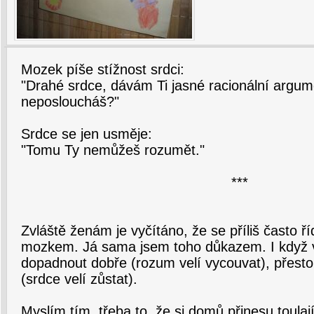
Mozek píše stížnost srdci:
"Drahé srdce, dávám Ti jasné racionální argum
neposloucháš?"
Srdce se jen usměje:
"Tomu Ty nemůžeš rozumět."
***
Zvláště ženám je vyčítáno, že se příliš často ří
mozkem. Já sama jsem toho důkazem. I když 
dopadnout dobře (rozum velí vycouvat), přest
(srdce velí zůstat).
Myslím tím, třeba to, že si domů přinesu toula