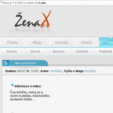
Dnes je 7.8.2026 | svátek má
Lada
Milá
kočičko!
-
Milá
kočičko!
Články
Blogy
Recepty
Ankety
Vid
Krásná
Zdravá
Smyslná
Úspěšná
Praktická
MILÁ KOČIČKO!
Zadáno:
02.07.08, 13:57,
Autor:
Kočička
, Vyšlo v blogu:
Kočička
Informace o videu:
Čau kočičko, neboj se a
vezmi si ptáčka, milá kočičko,
dostaneš mlíčko ...