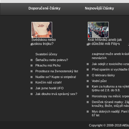
Doporučené články
Nejnovější články
Švédskou nebo
Král hříšníků aneb jak
ruskou trojku?
je důležité míti Filipa
zaujmout muže aneb krás
Svatební účesy
nesnázích
Šlehačku nebo polevu?
Jak odejít z toxického vzt
Pikachu má Pichu
Před spaním si vychlaďte l
Prostituce na živnostenský list
O lektvaru lásky
Nudíte se? Kupte si striptéra!
Vodní půst
Končím náš vztah!
Kam za kulturou a na výlet
Jak jsme honili UFO
týdnu od 2.8. do 9.8.
Jak dlouho trvá správný sex?
Horoskopy na měsíc srpe
Deníček týrané matky: Zá
kroužky, Bože, stůj při nás
Mys dobrých nadějí: Paní
67 let
Copyright © 2008-2018 AllSta