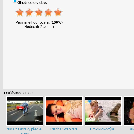
Ohodnoťte video:
Prumirné hodnocení:
(100%)
Hodnotili 2 čtenáři
Další videa autora:
Ruda z Ostravy předjel
Kristína: Pri oltári
Útok krokodýla
Jar
Ferrari