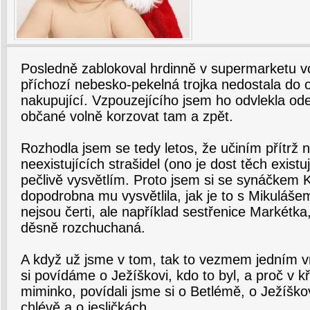
Posledně zablokoval hrdinně v supermarketu v
příchozí nebesko-pekelná trojka nedostala do
nakupující. Vzpouzejícího jsem ho odvlekla ode
občané volně korzovat tam a zpět.
Rozhodla jsem se tedy letos, že učiním přítrž
neexistujících strašidel (ono je dost těch exist
pečlivě vysvětlím. Proto jsem si se synáčkem 
dopodrobna mu vysvětlila, jak je to s Mikulášem
nejsou čerti, ale například sestřenice Markét
děsně rozchuchaná.
A když už jsme v tom, tak to vezmem jedním v
si povídáme o Ježíškovi, kdo to byl, a proč v k
miminko, povídali jsme si o Betlémě, o Ježíšk
chlévě a o jesličkách.