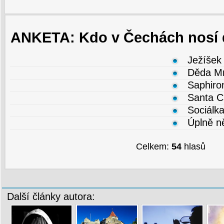
ANKETA: Kdo v Čechách nosí 
Ježíšek
Děda M
Saphiro
Santa C
Sociálk
Úplně ně
Celkem:
54
hlasů
Další články autora: