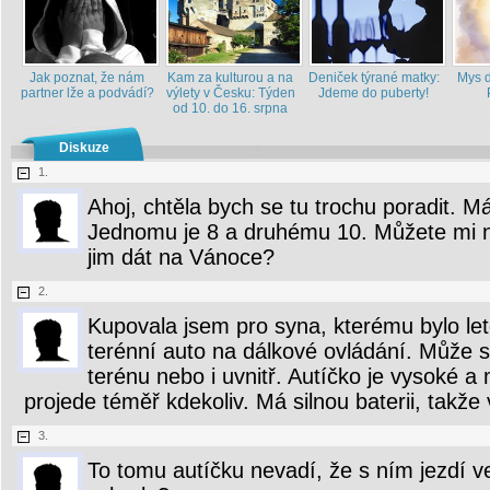
Jak poznat, že nám
Kam za kulturou a na
Deniček týrané matky:
Mys d
partner lže a podvádí?
výlety v Česku: Týden
Jdeme do puberty!
od 10. do 16. srpna
Diskuze
1.
Ahoj, chtěla bych se tu trochu poradit. 
Jednomu je 8 a druhému 10. Můžete mi n
jim dát na Vánoce?
2.
Kupovala jsem pro syna, kterému bylo le
terénní auto na dálkové ovládání. Může s
terénu nebo i uvnitř. Autíčko je vysoké a
projede téměř kdekoliv. Má silnou baterii, takže v
3.
To tomu autíčku nevadí, že s ním jezdí v