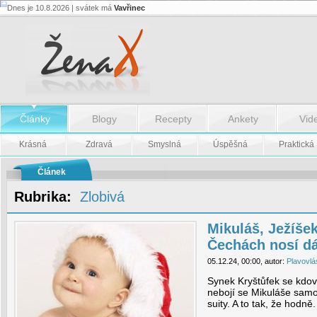
Dnes je 10.8.2026 | svátek má
Vavřinec
Mikuláš,
Ježíšek
aneb
kdo
v
Čechách
nosí
dárky
-
Články
Blogy
Recepty
Ankety
Vid
Mikuláš,
Ježíšek
aneb
Krásná
Zdravá
Smyslná
Úspěšná
Praktická
kdo
v
Čechách
Článek
nosí
dárky
Rubrika:
Zlobivá
Mikuláš, Ježíše
Čechách nosí d
05.12.24, 00:00, autor:
Plavovlá
Synek Kryštůfek se kdoví
nebojí se Mikuláše samo
suity. A to tak, že hodně.