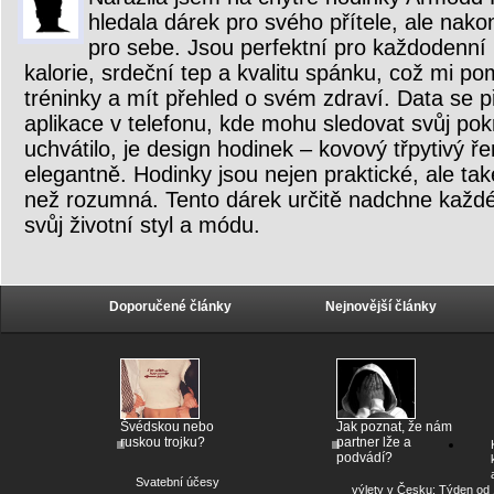
hledala dárek pro svého přítele, ale nako
pro sebe. Jsou perfektní pro každodenní p
kalorie, srdeční tep a kvalitu spánku, což mi p
tréninky a mít přehled o svém zdraví. Data se p
aplikace v telefonu, kde mohu sledovat svůj po
uchvátilo, je design hodinek – kovový třpytivý 
elegantně. Hodinky jsou nejen praktické, ale tak
než rozumná. Tento dárek určitě nadchne každé
svůj životní styl a módu.
Doporučené články
Nejnovější články
Švédskou nebo
Jak poznat, že nám
ruskou trojku?
partner lže a
podvádí?
Svatební účesy
výlety v Česku: Týden od 