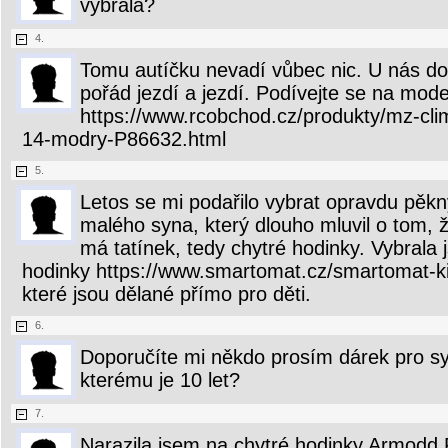
vybrala?
4.
Tomu autíčku nevadí vůbec nic. U nás do
pořád jezdí a jezdí. Podívejte se na mode
https://www.rcobchod.cz/produkty/mz-clim
14-modry-P86632.html
5.
Letos se mi podařilo vybrat opravdu pěk
malého syna, který dlouho mluvil o tom, ž
má tatínek, tedy chytré hodinky. Vybrala
hodinky https://www.smartomat.cz/smartomat-k
které jsou dělané přímo pro děti.
6.
Doporučíte mi někdo prosím dárek pro s
kterému je 10 let?
7.
Narazila jsem na chytré hodinky Armodd 