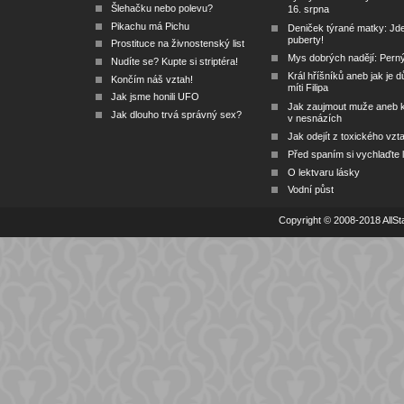
Šlehačku nebo polevu?
16. srpna
Pikachu má Pichu
Deniček týrané matky: Jd
puberty!
Prostituce na živnostenský list
Mys dobrých nadějí: Pern
Nudíte se? Kupte si striptéra!
Král hříšníků aneb jak je dů
Končím náš vztah!
míti Filipa
Jak jsme honili UFO
Jak zaujmout muže aneb 
Jak dlouho trvá správný sex?
v nesnázích
Jak odejít z toxického vzt
Před spaním si vychlaďte l
O lektvaru lásky
Vodní půst
Copyright © 2008-2018 AllSta