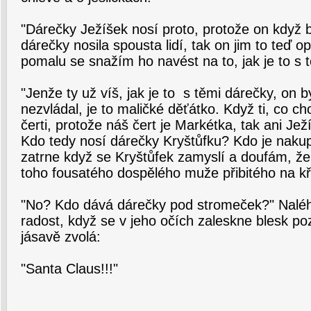
"Dárečky Ježíšek nosí proto, protože on když b
dárečky nosila spousta lidí, tak on jim to teď op
pomalu se snažím ho navést na to, jak je to s 
"Jenže ty už víš, jak je to s těmi dárečky, on 
nezvládal, je to maličké děťátko. Když ti, co ch
čerti, protože náš čert je Markétka, tak ani Je
Kdo tedy nosí dárečky Kryštůfku? Kdo je nakup
zatrne když se Kryštůfek zamyslí a doufám, že 
toho fousatého dospělého muže přibitého na kří
"No? Kdo dává dárečky pod stromeček?" Nal
radost, když se v jeho očích zaleskne blesk p
jásavě zvolá:
"Santa Claus!!!"