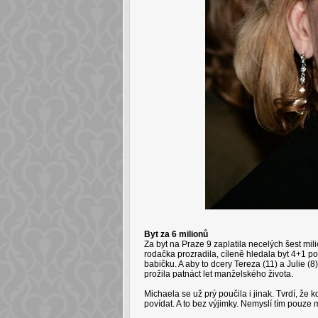
Byt za 6 milionů
Za byt na Praze 9 zaplatila necelých šest mili
rodačka prozradila, cíleně hledala byt 4+1 po
babičku. A aby to dcery Tereza (11) a Julie 
prožila patnáct let manželského života.
Michaela se už prý poučila i jinak. Tvrdí, že 
povídat. A to bez výjimky. Nemyslí tím pouze m