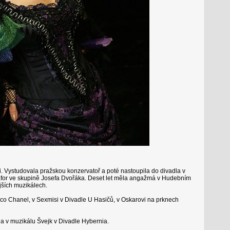
i. Vystudovala pražskou konzervatoř a poté nastoupila do divadla v
for ve skupině Josefa Dvořáka. Deset let měla angažmá v Hudebním
ějších muzikálech.
Coco Chanel, v Sexmisi v Divadle U Hasičů, v Oskarovi na prknech
a v muzikálu Švejk v Divadle Hybernia.