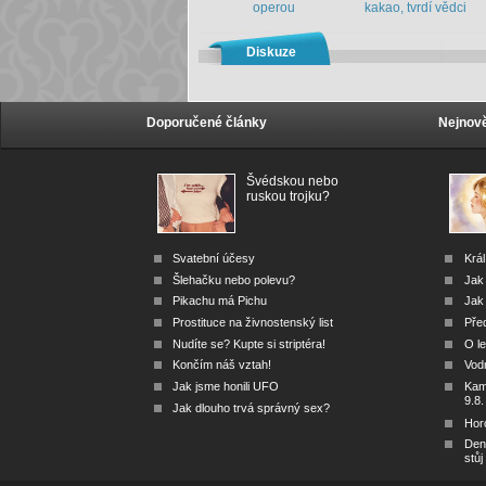
operou
kakao, tvrdí vědci
Diskuze
Doporučené články
Nejnově
Švédskou nebo
ruskou trojku?
Svatební účesy
Král
Šlehačku nebo polevu?
Jak
Pikachu má Pichu
Jak 
Prostituce na živnostenský list
Před
Nudíte se? Kupte si striptéra!
O le
Končím náš vztah!
Vod
Jak jsme honili UFO
Kam 
9.8.
Jak dlouho trvá správný sex?
Hor
Den
stůj