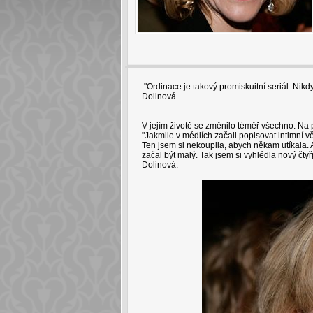
"Ordinace je takový promiskuitní seriál. Nikd
Dolinová.
V jejím životě se změnilo téměř všechno. Na 
"Jakmile v médiích začali popisovat intimní vě
Ten jsem si nekoupila, abych někam utíkala. A
začal být malý. Tak jsem si vyhlédla nový čty
Dolinová.