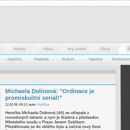
Ankety
Videa
Hry online
Slevy
Úspěšná
Praktická
Kulturní
Tajemná
Rozhněva
Michaela Dolinová: "Ordinace je
promiskuitní seriál!"
12.02.09, 09:13, autor:
Kočička
Herečka Michaela Dolinová (44) se otřepala z
rozvodových tahanic a nyní je šťastná s předsedou
Městského soudu v Praze Janem Sváčkem.
Přestěhovala se do většího bytu a začíná nový život.