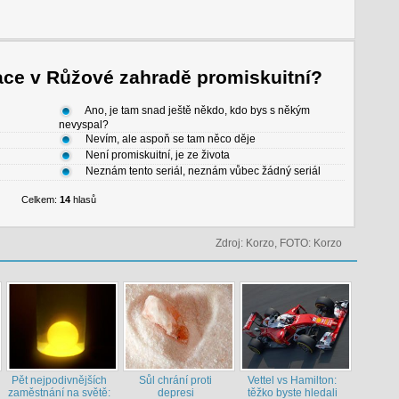
ace v Růžové zahradě promiskuitní?
Ano, je tam snad ještě někdo, kdo bys s někým
nevyspal?
Nevím, ale aspoň se tam něco děje
Není promiskuitní, je ze života
Neznám tento seriál, neznám vůbec žádný seriál
Celkem:
14
hlasů
Zdroj: Korzo, FOTO: Korzo
Pět nejpodivnějších
Sůl chrání proti
Vettel vs Hamilton:
zaměstnání na světě:
depresi
těžko byste hledali