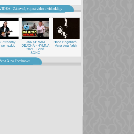
VIDEA - Zábavná, vtipná videa a videoklipy
k Ztraceny -
JAK SE VÁM
Hana Hegerová -
 se nezlob
DEJCHÁ - HYMNA
Vana plná fialek
2021 - Babiš
SONG
Žena X na Facebooku