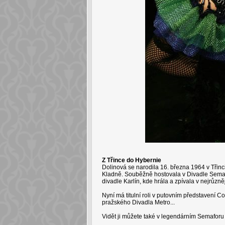
Z Třince do Hybernie
Dolinová se narodila 16. března 1964 v Třinc
Kladně. Souběžně hostovala v Divadle Sema
divadle Karlín, kde hrála a zpívala v nejrůzn
Nyní má titulní roli v putovním představení 
pražského Divadla Metro...
Vidět ji můžete také v legendárním Semaforu 