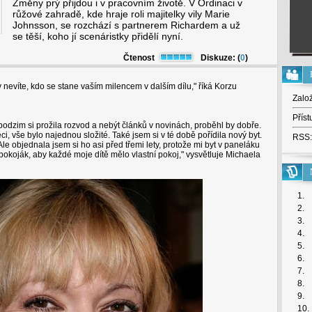
Změny prý přijdou i v pracovním životě. V Ordinaci v
růžové zahradě, kde hraje roli majitelky vily Marie
Johnsson, se rozchází s partnerem Richardem a už
se těší, koho jí scenáristky přidělí nyní.
Čtenost
Diskuze: (
0
)
y nevíte, kdo se stane vaším milencem v dalším dílu," říká Korzu
Zalo
Příst
podzim si prožila rozvod a nebýt článků v novinách, proběhl by dobře.
ci, vše bylo najednou složité. Také jsem si v té době pořídila nový byt.
RSS:
le objednala jsem si ho asi před třemi lety, protože mi byt v paneláku
řpokoják, aby každé moje dítě mělo vlastní pokoj," vysvětluje Michaela
1.
2.
3.
4.
5.
6.
7.
8.
9.
10.