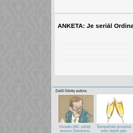
ANKETA: Je seriál Ordin
Další články autora:
Divadlo ABC zahájí
Šampaňské prospívá
sezonu Žebráckou
srdci stejně jako