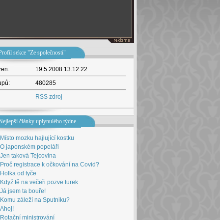
Profil sekce "Ze společnosti"
žen:
19.5.2008 13:12:22
upů:
480285
RSS zdroj
Nejlepší články uplynulého týdne
Místo mozku hajlující kostku
O japonském popeláři
Jen taková Tejcovina
Proč registrace k očkování na Covid?
Holka od tyče
Když tě na večeři pozve turek
Já jsem ta bouře!
Komu záleží na Sputniku?
Ahoj!
Rotační ministrování