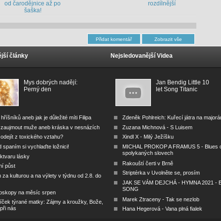
od čarodějnice až po
rozdílnější
šaška!
jší články
Nejsledovanější Videa
Mys dobrých nadějí:
Jan Bendig Little 10
Perný den
let Song Titanic
 hříšníků aneb jak je důležité míti Filipa
Zdeněk Pohlreich: Kuřecí játra na major
 zaujmout muže aneb kráska v nesnázích
Zuzana Michnová - S Luisem
odejít z toxického vztahu?
Xindl X - Milý Ježíšku
 spaním si vychlaďte ložnici!
MICHAL PROKOP A FRAMUS 5 - Blues 
spolykaných slovech
ktvaru lásky
Rakouští čerti v Brně
ní půst
Striptérka v Uvolněte se, prosím
za kulturou a na výlety v týdnu od 2.8. do
JAK SE VÁM DEJCHÁ - HYMNA 2021 - B
SONG
oskopy na měsíc srpen
Marek Ztraceny - Tak se nezlob
íček týrané matky: Zájmy a kroužky, Bože,
 při nás
Hana Hegerová - Vana plná fialek