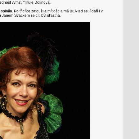
nost vymstí," lituje Dolinová.
nila. Po třicítce zatoužila mít děti a má je. A teď se jí daří i v
 Janem Sváčkem se cítí být šťastná.