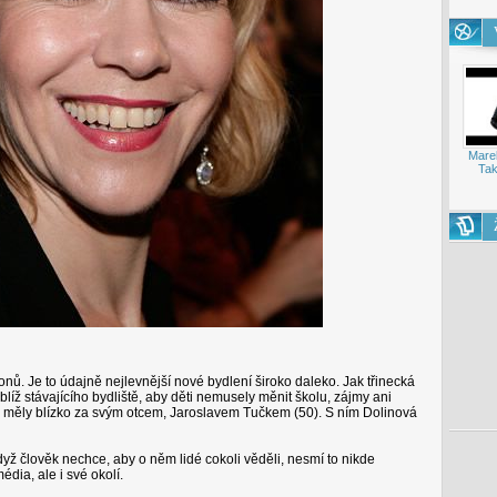
Mare
Tak
onů. Je to údajně nejlevnější nové bydlení široko daleko. Jak třinecká
blíž stávajícího bydliště, aby děti nemusely měnit školu, zájmy ani
(8) měly blízko za svým otcem, Jaroslavem Tučkem (50). S ním Dolinová
když člověk nechce, aby o něm lidé cokoli věděli, nesmí to nikde
édia, ale i své okolí.