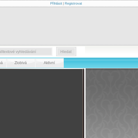
Přihlásit
|
Registrovat
ná
Zlobivá
Aktivní