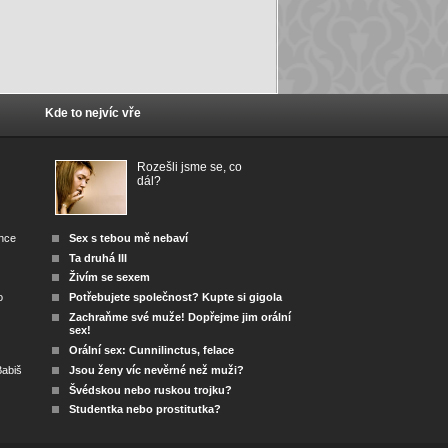
Kde to nejvíc vře
Rozešli jsme se, co
dál?
ánce
Sex s tebou mě nebaví
Ta druhá III
Živím se sexem
o
Potřebujete společnost? Kupte si gigola
Zachraňme své muže! Dopřejme jim orální
sex!
Orální sex: Cunnilinctus, felace
abiš
Jsou ženy víc nevěrné než muži?
Švédskou nebo ruskou trojku?
Studentka nebo prostitutka?