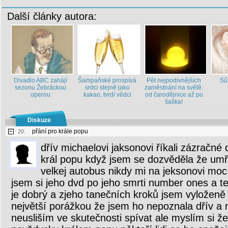
Další články autora:
Divadlo ABC zahájí
Šampaňské prospívá
Pět nejpodivnějších
Sůl
sezonu Žebráckou
srdci stejně jako
zaměstnání na světě:
operou
kakao, tvrdí vědci
od čarodějnice až po
šaška!
Diskuze
přání pro krále popu
20.
dřív michaelovi jaksonovi říkali zázračné 
král popu když jsem se dozvěděla že umře
velkej autobus nikdy mi na jeksonovi moc
jsem si jeho dvd po jeho smrti number ones a t
je dobrý a zjeho tanečních kroků jsem vyloženě
největší porážkou že jsem ho nepoznala dřív a 
neusliším ve skutečnosti spívat ale myslím si ž