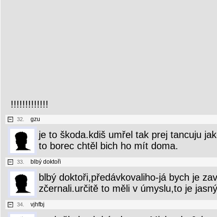
!!!!!!!!!!!!!
gzu
32.
je to škoda.kdiš umřel tak prej tancuju jak
to borec chtěl bich ho mít doma.
blbý doktoři
33.
blbý doktoři,předávkovaliho-já bych je za
zčernali.určitě to měli v úmyslu,to je jasný
vjhfbj
34.