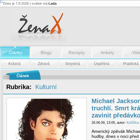
Dnes je 7.8.2026 | svátek má
Lada
Michael
Jackson
zemřel,
hvězdy
truchlí.
Smrt
krále
popu
mohlo
zavinit
Články
Blogy
Recepty
Ankety
Vid
předávkování
léky
Krásná
Zdravá
Smyslná
Úspěšná
Praktická
-
Michael
Článek
Jackson
zemřel,
Rubrika:
Kulturní
hvězdy
truchlí.
Smrt
Michael Jackson
krále
popu
truchlí. Smrt k
mohlo
zavinit
zavinit předávko
předávkování
léky
26.06.09, 13:05, autor:
Kočička
Americký zpěvák Michae
hudby, dnes v noci před