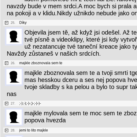
navzdy bude v mem srdci.A moc bych si prala ab
na pokoji a v klidu.Nikdy užnikdo nebude jako o
Díky
25.
Objevila jsem tě, až když jsi odešel. Až 
tvé písně a videoklipy, které jsi kdy vytvoř
už nezatancuje tvé taneční kreace jako ty
Navždy zůstaneš v našich srdcích.
majkle zboznovala sem te
26.
majkle zboznovala sem te a tvoji smrti tget
mas hesskou dceru a ses nej popova hv
tvoje skladby s ka pelou a bylo to supr t
nas
;-);-);-)-;)-;-)-)-
27.
majkle mylovala sem te moc sem te zboz
popova hvezda
jemi to lito majkle
28.