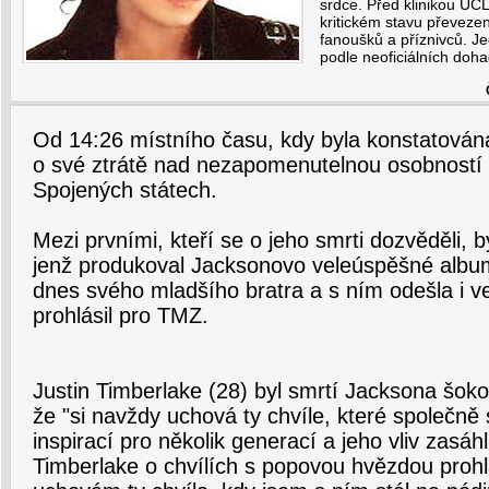
srdce. Před klinikou UC
kritickém stavu převezen
fanoušků a příznivců. Je
podle neoficiálních doh
Od 14:26 místního času, kdy byla konstatována
o své ztrátě nad nezapomenutelnou osobností
Spojených státech.
Mezi prvními, kteří se o jeho smrti dozvěděli, 
jenž produkoval Jacksonovo veleúspěšné album T
dnes svého mladšího bratra a s ním odešla i v
prohlásil pro TMZ.
Justin Timberlake (28) byl smrtí Jacksona šok
že "si navždy uchová ty chvíle, které společně s
inspirací pro několik generací a jeho vliv zasá
Timberlake o chvílích s popovou hvězdou prohlá