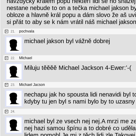
navždycky králem popu někteří lidi se ho snažejí
nestane nebude to on a tečka michael jakson by
obloze a hlavně král popu a dám slovo že aš u
si přát to aby se k nám vrátil náš michael jakson
pochvala
21.
michael jakson byl vážně dobrej
MIchael
22.
Miluju těěěě Michael Jackson 4-Ewer:'-(
Michael Jacson
23.
nechapu jak ho spousta lidi nenavidi byl 
kdyby tu jen byl s nami bylo by to uzasny
24.
michael byl ze vsech nej nej.A mrzi me ze
nej hazi samou špínu a to dobré co udělal
lidem pomohl.Je mi z těch lidi zle.Takove