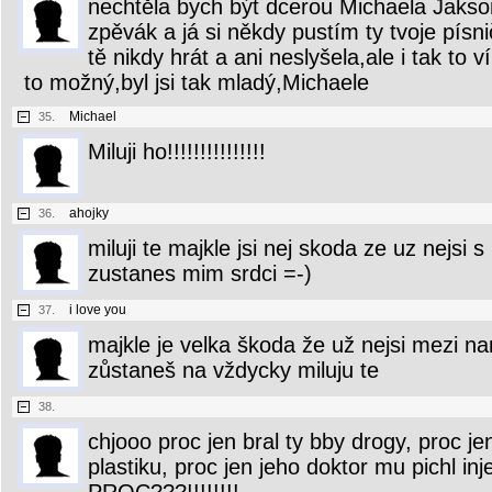
nechtěla bych být dcerou Michaela Jaksona
zpěvák a já si někdy pustím ty tvoje písn
tě nikdy hrát a ani neslyšela,ale i tak to 
to možný,byl jsi tak mladý,Michaele
Michael
35.
Miluji ho!!!!!!!!!!!!!!!
ahojky
36.
miluji te majkle jsi nej skoda ze uz nejsi 
zustanes mim srdci =-)
i love you
37.
majkle je velka škoda že už nejsi mezi n
zůstaneš na vždycky miluju te
38.
chjooo proc jen bral ty bby drogy, proc je
plastiku, proc jen jeho doktor mu pichl 