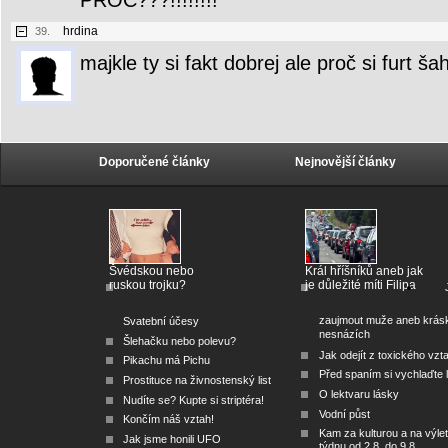
PROC???!!!!!!!!
hrdina
39.
majkle ty si fakt dobrej ale proč si furt š
Doporučené články
Nejnovější články
Švédskou nebo
Král hříšníků aneb jak
ruskou trojku?
je důležité míti Filipa
zaujmout muže aneb krás
Svatební účesy
nesnázích
Šlehačku nebo polevu?
Jak odejít z toxického vzt
Pikachu má Pichu
Před spaním si vychlaďte l
Prostituce na živnostenský list
O lektvaru lásky
Nudíte se? Kupte si striptéra!
Vodní půst
Končím náš vztah!
Kam za kulturou a na výlet
Jak jsme honili UFO
týdnu od 2.8. do 9.8.