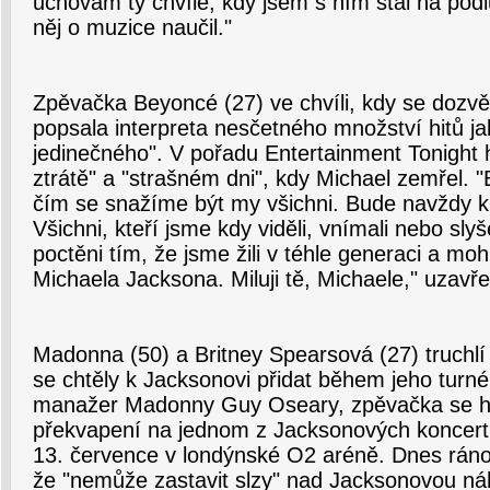
uchovám ty chvíle, kdy jsem s ním stál na pódi
něj o muzice naučil."
Zpěvačka Beyoncé (27) ve chvíli, kdy se dozvěd
popsala interpreta nesčetného množství hitů ja
jedinečného". V pořadu Entertainment Tonight h
ztrátě" a "strašném dni", kdy Michael zemřel. "
čím se snažíme být my všichni. Bude navždy 
Všichni, kteří jsme kdy viděli, vnímali nebo slyš
poctěni tím, že jsme žili v téhle generaci a mohl
Michaela Jacksona. Miluji tě, Michaele," uzavř
Madonna (50) a Britney Spearsová (27) truchlí
se chtěly k Jacksonovi přidat během jeho turné
manažer Madonny Guy Oseary, zpěvačka se hod
překvapení na jednom z Jacksonových koncertů
13. července v londýnské O2 aréně. Dnes ráno
že "nemůže zastavit slzy" nad Jacksonovou náh