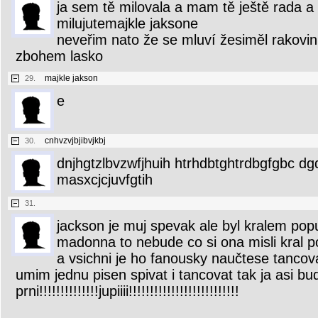
ja sem tě milovala a mam tě ještě rada a 
milujutemajkle jaksone
neveřim nato že se mluví žesiměl rakovi
zbohem lasko
majkle jakson
29.
e
cnhvzvjbjibvjkbj
30.
dnjhgtzlbvzwfjhuih htrhdbtghtrdbgfgbc dg
masxcjcjuvfgtih
31.
jackson je muj spevak ale byl kralem po
madonna to nebude co si ona misli kral p
a vsichni je ho fanousky naučtese tancov
umim jednu pisen spivat i tancovat tak ja asi bu
prni!!!!!!!!!!!!!!jupiiii!!!!!!!!!!!!!!!!!!!!!!!!!!