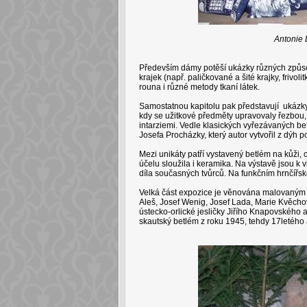
Antonie 
Především dámy potěší ukázky různých způsobů
krajek (např. paličkované a šité krajky, frivol
rouna i různé metody tkaní látek.
Samostatnou kapitolu pak představují ukázky
kdy se užitkové předměty upravovaly řezbou
intarziemi. Vedle klasických vyřezávaných be
Josefa Procházky, který autor vytvořil z dýh 
Mezi unikáty patří vystavený betlém na kůži, 
účelu sloužila i keramika. Na výstavě jsou 
díla současných tvůrců. Na funkčním hrnčířsk
Velká část expozice je věnována malovaným 
Aleš, Josef Wenig, Josef Lada, Marie Kvěchov
ústecko-orlické jesličky Jiřího Knapovského 
skautský betlém z roku 1945, tehdy 17letého 