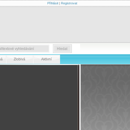
Přihlásit
|
Registrovat
ná
Zlobivá
Aktivní