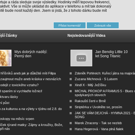
rtuje a ráda sleduje svoje výsledky. Hodinky měří tepovou frekvenci,
aktivit. Vše si může ukládat do aplikace v telefonu a mít tak dokonalý
itě bude nosit každý den. Jsem si jistá, že z tohoto dárku bude mít
jší články
Nejsledovanější Videa
Mys dobrých nadějí:
Jan Bendig Little 10
Perný den
let Song Titanic
 hříšníků aneb jak je důležité míti Filipa
Zdeněk Pohlreich: Kuřecí játra na major
 zaujmout muže aneb kráska v nesnázích
Zuzana Michnová - S Luisem
odejít z toxického vztahu?
Xindl X - Milý Ježíšku
 spaním si vychlaďte ložnici!
MICHAL PROKOP A FRAMUS 5 - Blues 
spolykaných slovech
ktvaru lásky
Rakouští čerti v Brně
ní půst
Striptérka v Uvolněte se, prosím
za kulturou a na výlety v týdnu od 2.8. do
JAK SE VÁM DEJCHÁ - HYMNA 2021 - B
SONG
oskopy na měsíc srpen
Marek Ztraceny - Tak se nezlob
íček týrané matky: Zájmy a kroužky, Bože,
 při nás
Hana Hegerová - Vana plná fialek