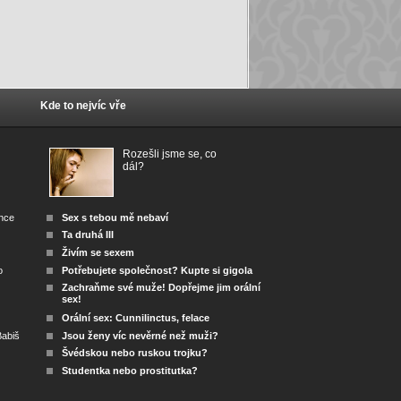
Kde to nejvíc vře
Rozešli jsme se, co
dál?
ánce
Sex s tebou mě nebaví
Ta druhá III
Živím se sexem
o
Potřebujete společnost? Kupte si gigola
Zachraňme své muže! Dopřejme jim orální
sex!
Orální sex: Cunnilinctus, felace
abiš
Jsou ženy víc nevěrné než muži?
Švédskou nebo ruskou trojku?
Studentka nebo prostitutka?