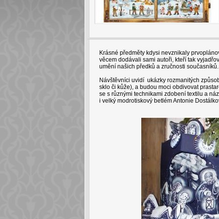
Krásné předměty kdysi nevznikaly prvoplánově
věcem dodávali sami autoři, kteří tak vyjadřov
umění našich předků a zručnosti současníků.
Návštěvníci uvidí ukázky rozmanitých způsobů
sklo či kůže), a budou moci obdivovat prasta
se s různými technikami zdobení textilu a ná
i velký modrotiskový betlém Antonie Dostálkov