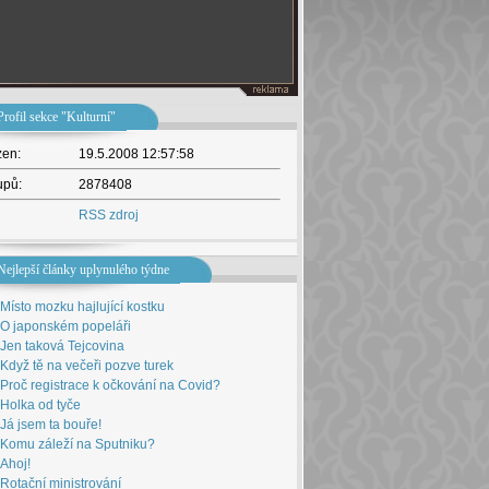
Profil sekce "Kulturní"
žen:
19.5.2008 12:57:58
upů:
2878408
RSS zdroj
Nejlepší články uplynulého týdne
Místo mozku hajlující kostku
O japonském popeláři
Jen taková Tejcovina
Když tě na večeři pozve turek
Proč registrace k očkování na Covid?
Holka od tyče
Já jsem ta bouře!
Komu záleží na Sputniku?
Ahoj!
Rotační ministrování