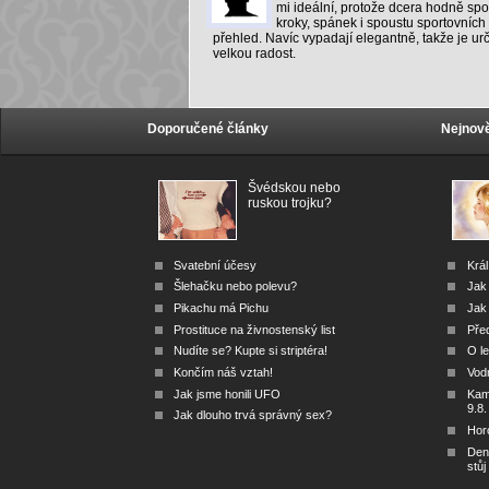
mi ideální, protože dcera hodně spo
kroky, spánek i spoustu sportovních 
přehled. Navíc vypadají elegantně, takže je urč
velkou radost.
Doporučené články
Nejnově
Švédskou nebo
ruskou trojku?
Svatební účesy
Král
Šlehačku nebo polevu?
Jak
Pikachu má Pichu
Jak 
Prostituce na živnostenský list
Před
Nudíte se? Kupte si striptéra!
O le
Končím náš vztah!
Vod
Jak jsme honili UFO
Kam 
9.8.
Jak dlouho trvá správný sex?
Hor
Den
stůj