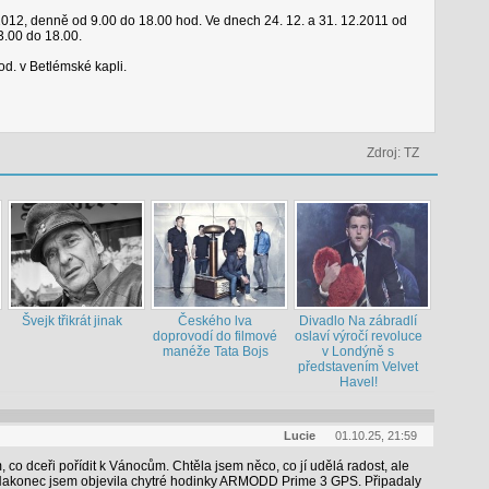
 2012, denně od 9.00 do 18.00 hod. Ve dnech 24. 12. a 31. 12.2011 od
3.00 do 18.00.
od. v Betlémské kapli.
Zdroj: TZ
Švejk třikrát jinak
Českého lva
Divadlo Na zábradlí
doprovodí do filmové
oslaví výročí revoluce
manéže Tata Bojs
v Londýně s
představením Velvet
Havel!
Lucie
01.10.25, 21:59
 co dceři pořídit k Vánocům. Chtěla jsem něco, co jí udělá radost, ale
. Nakonec jsem objevila chytré hodinky ARMODD Prime 3 GPS. Připadaly