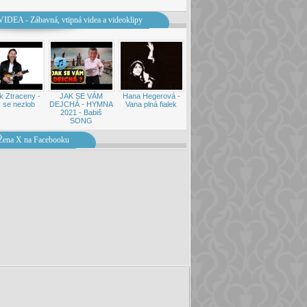
VIDEA - Zábavná, vtipná videa a videoklipy
k Ztraceny -
JAK SE VÁM
Hana Hegerová -
 se nezlob
DEJCHÁ - HYMNA
Vana plná fialek
2021 - Babiš
SONG
Žena X na Facebooku