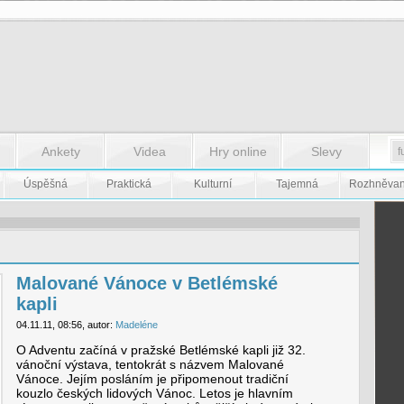
Ankety
Videa
Hry online
Slevy
Úspěšná
Praktická
Kulturní
Tajemná
Rozhněva
Malované Vánoce v Betlémské
kapli
04.11.11, 08:56, autor:
Madeléne
O Adventu začíná v pražské Betlémské kapli již 32.
vánoční výstava, tentokrát s názvem Malované
Vánoce. Jejím posláním je připomenout tradiční
kouzlo českých lidových Vánoc. Letos je hlavním