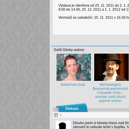
Výstava je otevřena od 25. 11. 2011 do 2. 1.
9.00 do 14.00, 25. 12. 2011 a 1. 1. 2012 od 1
Vernisáž se uskuteční 25. 11. 2011 v 16.30 h
Další články autora:
Advent pro duši
Michelangelo
Buonarroti premiérově
v Divadle Viola –
novinku uvidí diváci
poprvé online!
Diskuze
1.
Dlouho jsem si lámala hlavu nad tím,
zároveň to nebude ležet v šuplíku