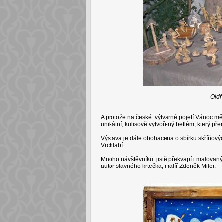
Oldř
A protože na české výtvarné pojetí Vánoc mělo
unikátní, kulisově vytvořený betlém, který př
Výstava je dále obohacena o sbírku skříňov
Vrchlabí.
Mnoho návštěvníků jistě překvapí i malovaný 
autor slavného krtečka, malíř Zdeněk Miler.