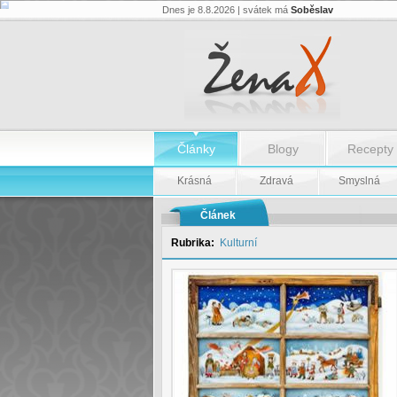
Dnes je 8.8.2026 | svátek má
Soběslav
Malované
Vánoce
v
Betlémské
kapli
-
Malované
Vánoce
v
Betlémské
Články
Blogy
Recepty
kapli
Krásná
Zdravá
Smyslná
Článek
Rubrika:
Kulturní