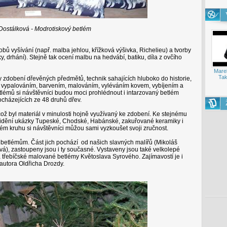
Dostálková - Modrotiskový betlém
 vyšívání (např. malba jehlou, křížková výšivka, Richelieu) a tvorby
itky, drhání). Stejně tak ocení malbu na hedvábí, batiku, díla z ovčího
Mare
Tak
 zdobení dřevěných předmětů, technik sahajících hluboko do historie,
, vypalováním, barvením, malováním, vyléváním kovem, vybíjením a
tlémů si návštěvníci budou moci prohlédnout i intarzovaný betlém
pocházejících ze 48 druhů dřev.
což byl materiál v minulosti hojně využívaný ke zdobení. Ke stejnému
k vidění ukázky Tupeské, Chodské, Habánské, zakuřované keramiky i
ém kruhu si návštěvníci můžou sami vyzkoušet svoji zručnost.
betlémům. Část jich pochází od našich slavných malířů (Mikoláš
á), zastoupeny jsou i ty současné. Vystaveny jsou také velkolepé
a třebíčské malované betlémy Květoslava Syrového. Zajímavostí je i
autora Oldřicha Drozdy.