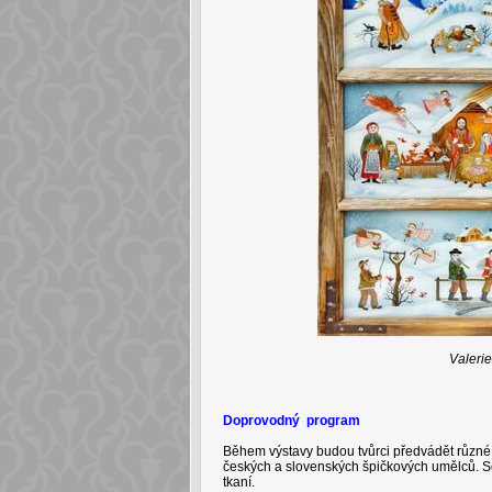
Valeri
Doprovodný program
Během výstavy budou tvůrci předvádět různé v
českých a slovenských špičkových umělců. Set
tkaní.