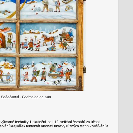
e Beňačková - Podmalba na sklo
ýtvarné techniky. Uskuteční se i 12. setkání řezbářů za účasti
kání krajkářek tentokrát obohatí ukázky různých technik vyšívání a