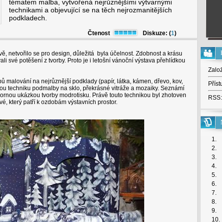
tématem malba, vytvořená nejrůznějšími výtvarnými
technikami a objevující se na těch nejrozmanitějších
podkladech.
Čtenost
Diskuze: (
1
)
, netvořilo se pro design, důležitá byla účelnost. Zdobnost a krásu
ali své potěšení z tvorby. Proto je i letošní vánoční výstava přehlídkou
Zalo
 malování na nejrůznější podklady (papír, látka, kámen, dřevo, kov,
Příst
rou techniku podmalby na sklo, překrásné vitráže a mozaiky. Seznámí
zornou ukázkou tvorby modrotisku. Právě touto technikou byl zhotoven
RSS:
é, který patří k ozdobám výstavních prostor.
1.
2.
3.
4.
5.
6.
7.
8.
9.
10.