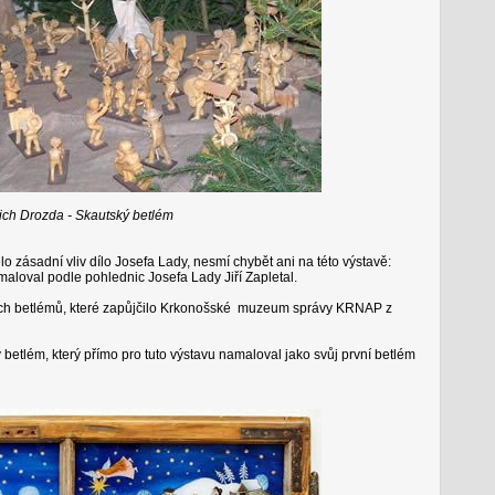
ich Drozda - Skautský betlém
 zásadní vliv dílo Josefa Lady, nesmí chybět ani na této výstavě:
emaloval podle pohlednic Josefa Lady Jiří Zapletal.
ých betlémů, které zapůjčilo Krkonošské muzeum správy KRNAP z
betlém, který přímo pro tuto výstavu namaloval jako svůj první betlém