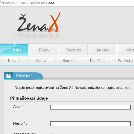
Dnes je 7.8.2026 | svátek má
Lada
Články
Blogy
Recepty
Ankety
Vid
Krásná
Zdravá
Smyslná
Úspěšná
Praktická
Přihlášení
Nejste ještě registrováni na Ženě X? Nevadí, můžete se registrovat
zde
.
Přihlašovací údaje
Alias
*
:
Heslo
*
: