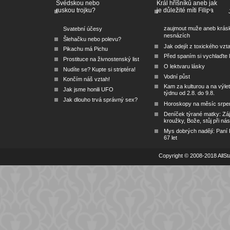
Švédskou nebo
Král hříšníků aneb jak
ruskou trojku?
je důležité míti Filipa
zaujmout muže aneb krás
Svatební účesy
nesnázích
Šlehačku nebo polevu?
Jak odejít z toxického vzt
Pikachu má Pichu
Před spaním si vychlaďte l
Prostituce na živnostenský list
O lektvaru lásky
Nudíte se? Kupte si striptéra!
Vodní půst
Končím náš vztah!
Kam za kulturou a na výlet
Jak jsme honili UFO
týdnu od 2.8. do 9.8.
Jak dlouho trvá správný sex?
Horoskopy na měsíc srpe
Deníček týrané matky: Zá
kroužky, Bože, stůj při nás
Mys dobrých nadějí: Paní
67 let
Copyright © 2008-2018 AllSta