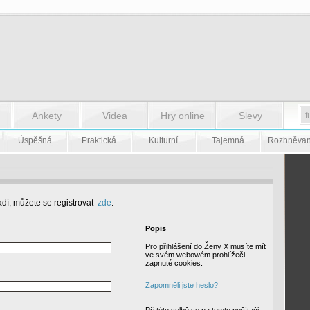
Ankety
Videa
Hry online
Slevy
Úspěšná
Praktická
Kulturní
Tajemná
Rozhněva
dí, můžete se registrovat
zde
.
Popis
Pro přihlášení do Ženy X musíte mít
ve svém webowém prohlížeči
zapnuté cookies.
Zapomněli jste heslo?