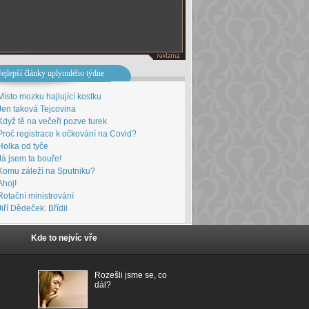
ejlepší články uplynulého týdne
Místo mozku hajlující kostku
Jen taková Tejcovina
Když tě na večeři pozve turek
Proč registrace k očkování na Covid?
Holka od tyče
Já jsem ta bouře!
Komu záleží na Sputniku?
Ahoj!
Rotační ministrování
Jiří Dědeček: Břídil
Kde to nejvíc vře
Rozešli jsme se, co
dál?