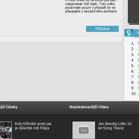
Při této volbě se na tomto počítači
zapamatuje Váš login. Tuto volbu
používejte pouze v případě že se
připojujete z bezpečného počítače.
N
1.
2.
3.
4.
5.
6.
7.
8.
9.
10.
jší články
Nejsledovanější Videa
Král hříšníků aneb jak
Jan Bendig Little 10
je důležité míti Filipa
let Song Titanic