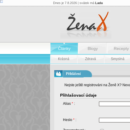
Dnes je 7.8.2026 | svátek má
Lada
Články
Blogy
Recepty
Krásná
Zdravá
Smyslná
Přihlášení
Nejste ještě registrováni na Ženě X? Neva
Přihlašovací údaje
Alias
*
:
Heslo
*
: