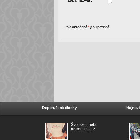
Zapamatovat :
Pole označená
*
jsou povinná.
Doporučené články
Nejnově
Švédskou nebo
ruskou trojku?