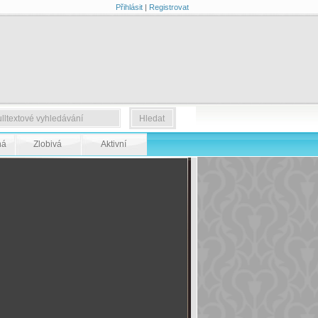
Přihlásit
|
Registrovat
ná
Zlobivá
Aktivní