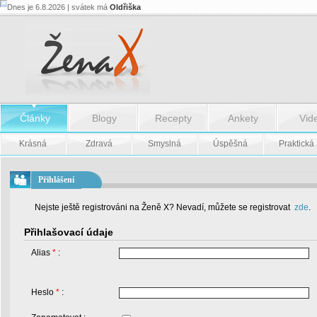
Dnes je 6.8.2026 | svátek má
Oldřiška
Články
Blogy
Recepty
Ankety
Vid
Krásná
Zdravá
Smyslná
Úspěšná
Praktická
Přihlášení
Nejste ještě registrováni na Ženě X? Nevadí, můžete se registrovat
zde
.
Přihlašovací údaje
Alias
*
:
Heslo
*
: