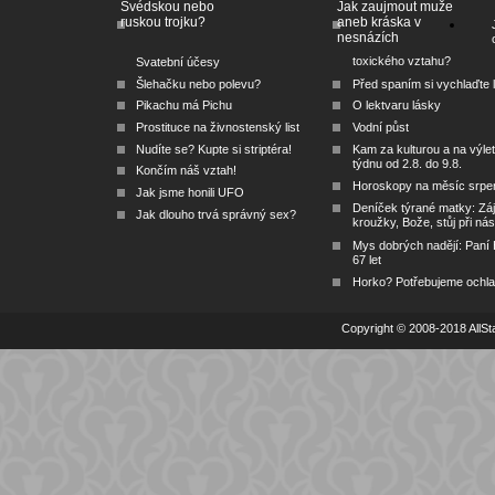
Švédskou nebo
Jak zaujmout muže
ruskou trojku?
aneb kráska v
nesnázích
toxického vztahu?
Svatební účesy
Šlehačku nebo polevu?
Před spaním si vychlaďte l
Pikachu má Pichu
O lektvaru lásky
Prostituce na živnostenský list
Vodní půst
Nudíte se? Kupte si striptéra!
Kam za kulturou a na výlet
týdnu od 2.8. do 9.8.
Končím náš vztah!
Horoskopy na měsíc srpe
Jak jsme honili UFO
Deníček týrané matky: Zá
Jak dlouho trvá správný sex?
kroužky, Bože, stůj při nás
Mys dobrých nadějí: Paní
67 let
Horko? Potřebujeme ochlad
Copyright © 2008-2018 AllSta