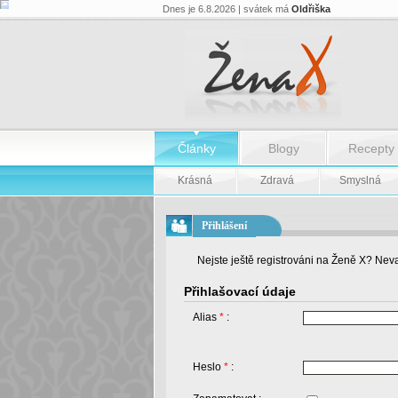
Dnes je 6.8.2026 | svátek má
Oldřiška
Články
Blogy
Recepty
Krásná
Zdravá
Smyslná
Přihlášení
Nejste ještě registrováni na Ženě X? Neva
Přihlašovací údaje
Alias
*
:
Heslo
*
: