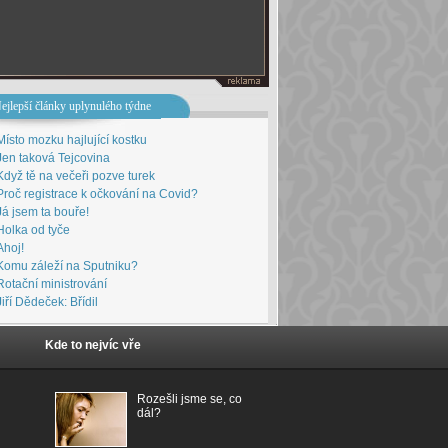
ejlepší články uplynulého týdne
Místo mozku hajlující kostku
Jen taková Tejcovina
Když tě na večeři pozve turek
Proč registrace k očkování na Covid?
Já jsem ta bouře!
Holka od tyče
Ahoj!
Komu záleží na Sputniku?
Rotační ministrování
Jiří Dědeček: Břídil
Kde to nejvíc vře
Rozešli jsme se, co
dál?