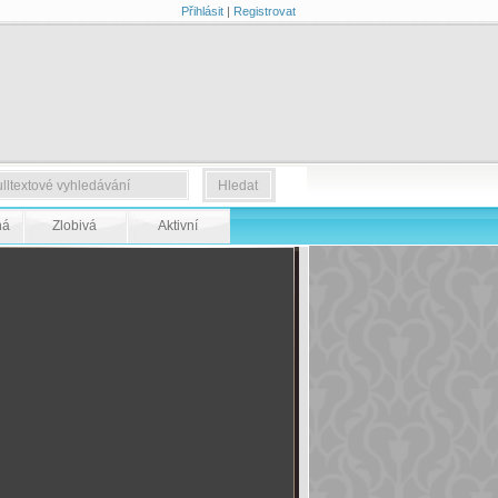
Přihlásit
|
Registrovat
ná
Zlobivá
Aktivní