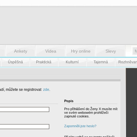
Ankety
Videa
Hry online
Slevy
Úspěšná
Praktická
Kulturní
Tajemná
Rozhněva
dí, můžete se registrovat
zde
.
Popis
Pro přihlášení do Ženy X musíte mít
ve svém webowém prohlížeči
zapnuté cookies.
Zapomněli jste heslo?