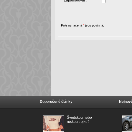
Zapamatovat :
Pole označená
*
jsou povinná.
Doporučené články
Nejnově
Švédskou nebo
ruskou trojku?