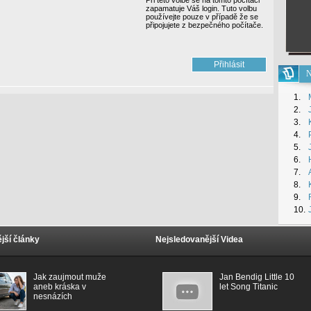
Při této volbě se na tomto počítači
zapamatuje Váš login. Tuto volbu
používejte pouze v případě že se
připojujete z bezpečného počítače.
N
1.
2.
3.
4.
5.
6.
7.
8.
9.
10.
jší články
Nejsledovanější Videa
Jak zaujmout muže
Jan Bendig Little 10
aneb kráska v
let Song Titanic
nesnázích