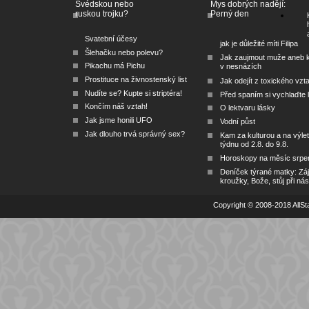
Švédskou nebo
Mys dobrých nadějí:
ruskou trojku?
Perný den
Svatební účesy
jak je důležité míti Filipa
Šlehačku nebo polevu?
Jak zaujmout muže aneb 
Pikachu má Pichu
v nesnázích
Prostituce na živnostenský list
Jak odejít z toxického vzt
Nudíte se? Kupte si striptéra!
Před spaním si vychlaďte l
Končím náš vztah!
O lektvaru lásky
Jak jsme honili UFO
Vodní půst
Jak dlouho trvá správný sex?
Kam za kulturou a na výlet
týdnu od 2.8. do 9.8.
Horoskopy na měsíc srpe
Deníček týrané matky: Zá
kroužky, Bože, stůj při nás
Copyright © 2008-2018 AllSta