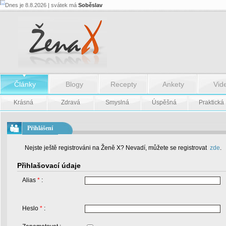
Dnes je 8.8.2026 | svátek má
Soběslav
Články
Blogy
Recepty
Ankety
Vid
Krásná
Zdravá
Smyslná
Úspěšná
Praktická
Přihlášení
Nejste ještě registrováni na Ženě X? Nevadí, můžete se registrovat
zde
.
Přihlašovací údaje
Alias
*
:
Heslo
*
: