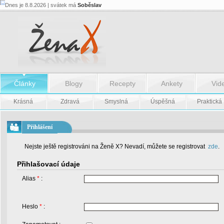
Dnes je 8.8.2026 | svátek má
Soběslav
Články
Blogy
Recepty
Ankety
Vid
Krásná
Zdravá
Smyslná
Úspěšná
Praktická
Přihlášení
Nejste ještě registrováni na Ženě X? Nevadí, můžete se registrovat
zde
.
Přihlašovací údaje
Alias
*
:
Heslo
*
: