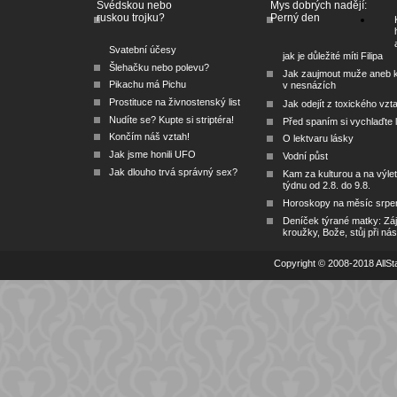
Švédskou nebo
Mys dobrých nadějí:
ruskou trojku?
Perný den
Svatební účesy
jak je důležité míti Filipa
Šlehačku nebo polevu?
Jak zaujmout muže aneb 
Pikachu má Pichu
v nesnázích
Prostituce na živnostenský list
Jak odejít z toxického vzt
Nudíte se? Kupte si striptéra!
Před spaním si vychlaďte l
Končím náš vztah!
O lektvaru lásky
Jak jsme honili UFO
Vodní půst
Jak dlouho trvá správný sex?
Kam za kulturou a na výlet
týdnu od 2.8. do 9.8.
Horoskopy na měsíc srpe
Deníček týrané matky: Zá
kroužky, Bože, stůj při nás
Copyright © 2008-2018 AllSta