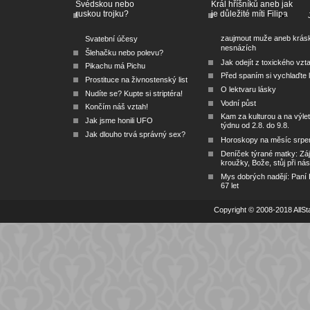
Švédskou nebo
Král hříšníků aneb jak
ruskou trojku?
je důležité míti Filipa
zaujmout muže aneb krás
Svatební účesy
nesnázích
Šlehačku nebo polevu?
Jak odejít z toxického vzt
Pikachu má Pichu
Před spaním si vychlaďte l
Prostituce na živnostenský list
O lektvaru lásky
Nudíte se? Kupte si striptéra!
Vodní půst
Končím náš vztah!
Kam za kulturou a na výlet
Jak jsme honili UFO
týdnu od 2.8. do 9.8.
Jak dlouho trvá správný sex?
Horoskopy na měsíc srpe
Deníček týrané matky: Zá
kroužky, Bože, stůj při nás
Mys dobrých nadějí: Paní
67 let
Copyright © 2008-2018 AllSta