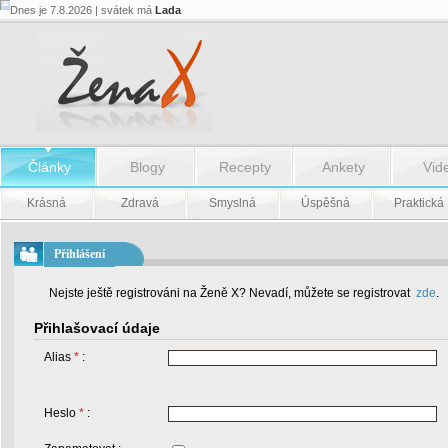
Dnes je 7.8.2026 | svátek má
Lada
Články
Blogy
Recepty
Ankety
Vid
Krásná
Zdravá
Smyslná
Úspěšná
Praktická
Přihlášení
Nejste ještě registrováni na Ženě X? Nevadí, můžete se registrovat
zde
.
Přihlašovací údaje
Alias
*
:
Heslo
*
: