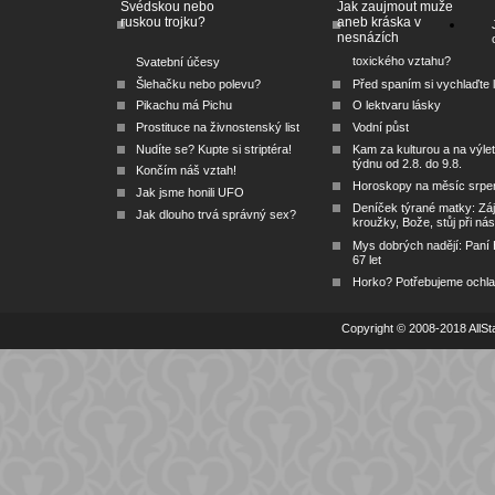
Švédskou nebo
Jak zaujmout muže
ruskou trojku?
aneb kráska v
nesnázích
toxického vztahu?
Svatební účesy
Šlehačku nebo polevu?
Před spaním si vychlaďte l
Pikachu má Pichu
O lektvaru lásky
Prostituce na živnostenský list
Vodní půst
Nudíte se? Kupte si striptéra!
Kam za kulturou a na výlet
týdnu od 2.8. do 9.8.
Končím náš vztah!
Horoskopy na měsíc srpe
Jak jsme honili UFO
Deníček týrané matky: Zá
Jak dlouho trvá správný sex?
kroužky, Bože, stůj při nás
Mys dobrých nadějí: Paní
67 let
Horko? Potřebujeme ochlad
Copyright © 2008-2018 AllSta