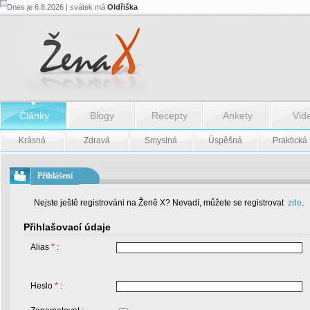
Dnes je 6.8.2026 | svátek má
Oldřiška
Články
Blogy
Recepty
Ankety
Vid
Krásná
Zdravá
Smyslná
Úspěšná
Praktická
Přihlášení
Nejste ještě registrováni na Ženě X? Nevadí, můžete se registrovat
zde
.
Přihlašovací údaje
Alias
*
:
Heslo
*
: