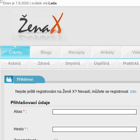
Dnes je 7.8.2026 | svátek má
Lada
Články
Blogy
Recepty
Ankety
Vid
Krásná
Zdravá
Smyslná
Úspěšná
Praktická
Přihlášení
Nejste ještě registrováni na Ženě X? Nevadí, můžete se registrovat
zde
.
Přihlašovací údaje
Alias
*
:
Heslo
*
: