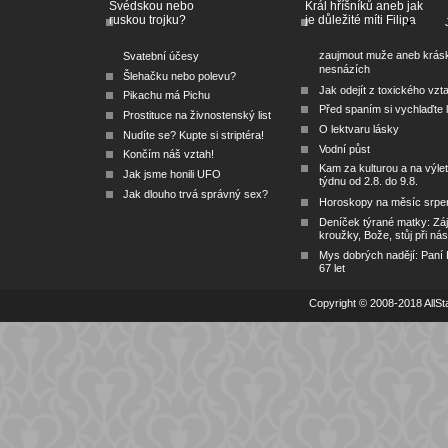
Švédskou nebo
Král hříšníků aneb jak
ruskou trojku?
je důležité míti Filipa
zaujmout muže aneb krás
Svatební účesy
nesnázích
Šlehačku nebo polevu?
Jak odejít z toxického vzt
Pikachu má Pichu
Před spaním si vychlaďte l
Prostituce na živnostenský list
O lektvaru lásky
Nudíte se? Kupte si striptéra!
Vodní půst
Končím náš vztah!
Kam za kulturou a na výlet
Jak jsme honili UFO
týdnu od 2.8. do 9.8.
Jak dlouho trvá správný sex?
Horoskopy na měsíc srpe
Deníček týrané matky: Zá
kroužky, Bože, stůj při nás
Mys dobrých nadějí: Paní
67 let
Copyright © 2008-2018 AllSta