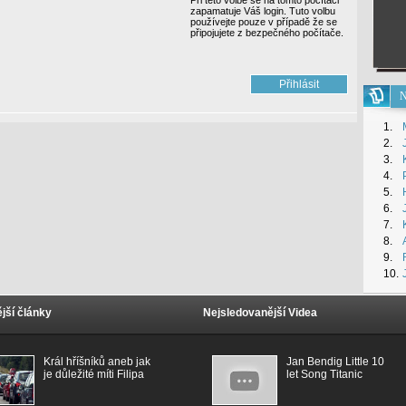
Při této volbě se na tomto počítači
zapamatuje Váš login. Tuto volbu
používejte pouze v případě že se
připojujete z bezpečného počítače.
N
1.
2.
3.
4.
5.
6.
7.
8.
9.
10.
jší články
Nejsledovanější Videa
Král hříšníků aneb jak
Jan Bendig Little 10
je důležité míti Filipa
let Song Titanic