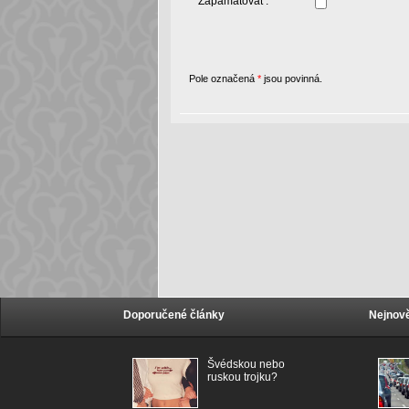
Zapamatovat :
Pole označená
*
jsou povinná.
Doporučené články
Nejnově
Švédskou nebo
ruskou trojku?