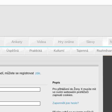
Ankety
Videa
Hry online
Slevy
Úspěšná
Praktická
Kulturní
Tajemná
Rozhněva
dí, můžete se registrovat
zde
.
Popis
Pro přihlášení do Ženy X musíte mít
ve svém webowém prohlížeči
zapnuté cookies.
Zapomněli jste heslo?