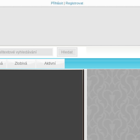
Přihlásit
|
Registrovat
ná
Zlobivá
Aktivní