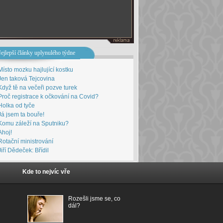
ejlepší články uplynulého týdne
Místo mozku hajlující kostku
Jen taková Tejcovina
Když tě na večeři pozve turek
Proč registrace k očkování na Covid?
Holka od tyče
Já jsem ta bouře!
Komu záleží na Sputniku?
Ahoj!
Rotační ministrování
Jiří Dědeček: Břídil
Kde to nejvíc vře
Rozešli jsme se, co
dál?