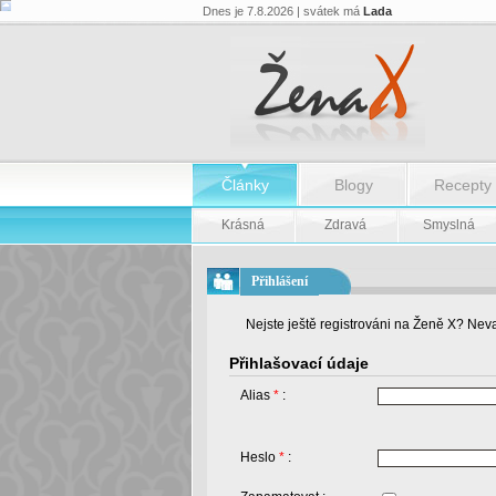
Dnes je 7.8.2026 | svátek má
Lada
Články
Blogy
Recepty
Krásná
Zdravá
Smyslná
Přihlášení
Nejste ještě registrováni na Ženě X? Neva
Přihlašovací údaje
Alias
*
:
Heslo
*
: