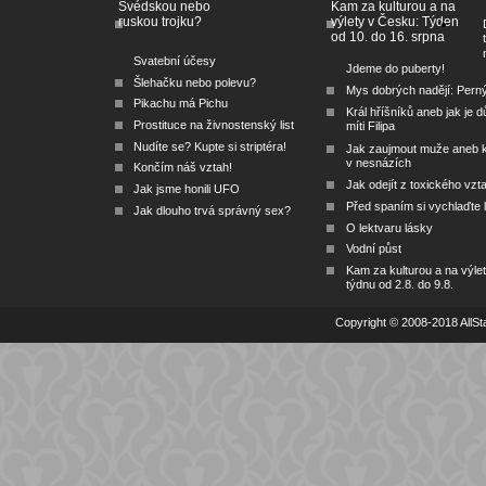
Švédskou nebo
Kam za kulturou a na
ruskou trojku?
výlety v Česku: Týden
od 10. do 16. srpna
Svatební účesy
Jdeme do puberty!
Šlehačku nebo polevu?
Mys dobrých nadějí: Pern
Pikachu má Pichu
Král hříšníků aneb jak je dů
Prostituce na živnostenský list
míti Filipa
Nudíte se? Kupte si striptéra!
Jak zaujmout muže aneb 
v nesnázích
Končím náš vztah!
Jak odejít z toxického vzt
Jak jsme honili UFO
Před spaním si vychlaďte l
Jak dlouho trvá správný sex?
O lektvaru lásky
Vodní půst
Kam za kulturou a na výlet
týdnu od 2.8. do 9.8.
Copyright © 2008-2018 AllSta