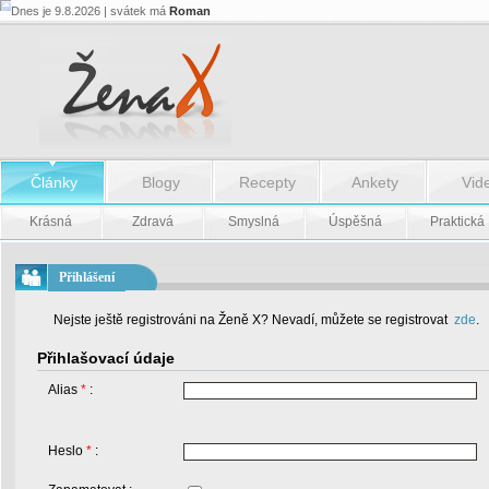
Dnes je 9.8.2026 | svátek má
Roman
Články
Blogy
Recepty
Ankety
Vid
Krásná
Zdravá
Smyslná
Úspěšná
Praktická
Přihlášení
Nejste ještě registrováni na Ženě X? Nevadí, můžete se registrovat
zde
.
Přihlašovací údaje
Alias
*
:
Heslo
*
: