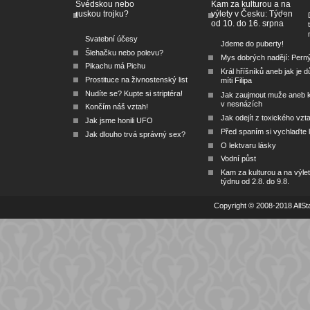
Švédskou nebo
Kam za kulturou a na
ruskou trojku?
výlety v Česku: Týden
od 10. do 16. srpna
Svatební účesy
Jdeme do puberty!
Šlehačku nebo polevu?
Mys dobrých nadějí: Pern
Pikachu má Pichu
Král hříšníků aneb jak je dů
Prostituce na živnostenský list
míti Filipa
Nudíte se? Kupte si striptéra!
Jak zaujmout muže aneb 
v nesnázích
Končím náš vztah!
Jak odejít z toxického vzt
Jak jsme honili UFO
Před spaním si vychlaďte l
Jak dlouho trvá správný sex?
O lektvaru lásky
Vodní půst
Kam za kulturou a na výlet
týdnu od 2.8. do 9.8.
Copyright © 2008-2018 AllSta