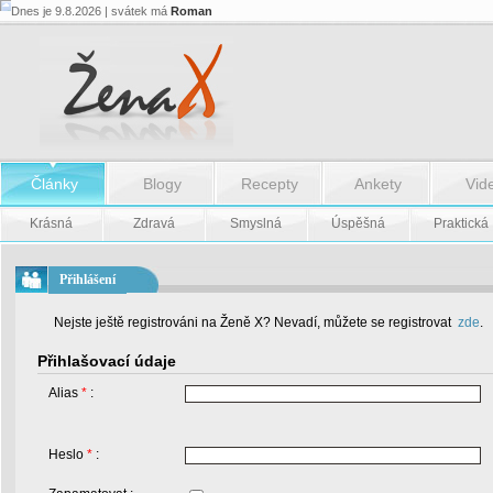
Dnes je 9.8.2026 | svátek má
Roman
Články
Blogy
Recepty
Ankety
Vid
Krásná
Zdravá
Smyslná
Úspěšná
Praktická
Přihlášení
Nejste ještě registrováni na Ženě X? Nevadí, můžete se registrovat
zde
.
Přihlašovací údaje
Alias
*
:
Heslo
*
: