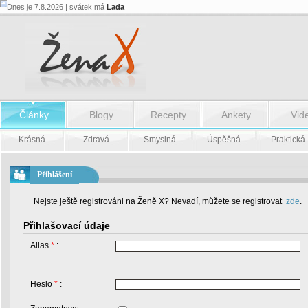
Dnes je 7.8.2026 | svátek má
Lada
Články
Blogy
Recepty
Ankety
Vid
Krásná
Zdravá
Smyslná
Úspěšná
Praktická
Přihlášení
Nejste ještě registrováni na Ženě X? Nevadí, můžete se registrovat
zde
.
Přihlašovací údaje
Alias
*
:
Heslo
*
: