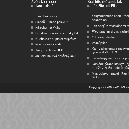
Švédskou nebo
Král hříšníků aneb jak
ruskou trojku?
je důležité míti Filipa
zaujmout muže aneb krás
Svatební účesy
nesnázích
Šlehačku nebo polevu?
Jak odejít z toxického vzt
Pikachu má Pichu
Před spaním si vychlaďte l
Prostituce na živnostenský list
O lektvaru lásky
Nudíte se? Kupte si striptéra!
Vodní půst
Končím náš vztah!
Kam za kulturou a na výlet
Jak jsme honili UFO
týdnu od 2.8. do 9.8.
Jak dlouho trvá správný sex?
Horoskopy na měsíc srpe
Deníček týrané matky: Zá
kroužky, Bože, stůj při nás
Mys dobrých nadějí: Paní
67 let
Copyright © 2008-2018 AllSta