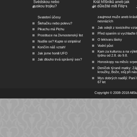
Švédskou nebo
Král hříšníků aneb jak
ruskou trojku?
je důležité míti Filipa
zaujmout muže aneb krás
Svatební účesy
nesnázích
Šlehačku nebo polevu?
Jak odejít z toxického vzt
Pikachu má Pichu
Před spaním si vychlaďte l
Prostituce na živnostenský list
O lektvaru lásky
Nudíte se? Kupte si striptéra!
Vodní půst
Končím náš vztah!
Kam za kulturou a na výlet
Jak jsme honili UFO
týdnu od 2.8. do 9.8.
Jak dlouho trvá správný sex?
Horoskopy na měsíc srpe
Deníček týrané matky: Zá
kroužky, Bože, stůj při nás
Mys dobrých nadějí: Paní
67 let
Copyright © 2008-2018 AllSta