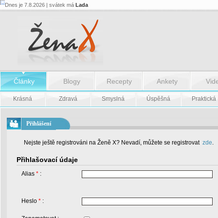
Dnes je 7.8.2026 | svátek má
Lada
Články
Blogy
Recepty
Ankety
Vid
Krásná
Zdravá
Smyslná
Úspěšná
Praktická
Přihlášení
Nejste ještě registrováni na Ženě X? Nevadí, můžete se registrovat
zde
.
Přihlašovací údaje
Alias
*
:
Heslo
*
: