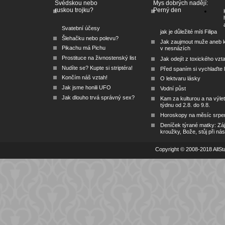
Švédskou nebo
Mys dobrých nadějí:
ruskou trojku?
Perný den
Svatební účesy
jak je důležité míti Filipa
Šlehačku nebo polevu?
Jak zaujmout muže aneb 
Pikachu má Pichu
v nesnázích
Prostituce na živnostenský list
Jak odejít z toxického vzt
Nudíte se? Kupte si striptéra!
Před spaním si vychlaďte l
Končím náš vztah!
O lektvaru lásky
Jak jsme honili UFO
Vodní půst
Jak dlouho trvá správný sex?
Kam za kulturou a na výlet
týdnu od 2.8. do 9.8.
Horoskopy na měsíc srpe
Deníček týrané matky: Zá
kroužky, Bože, stůj při nás
Copyright © 2008-2018 AllSta