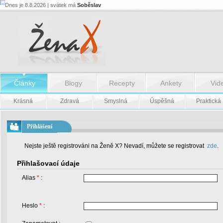
Dnes je 8.8.2026 | svátek má
Soběslav
Články
Blogy
Recepty
Ankety
Vid
Krásná
Zdravá
Smyslná
Úspěšná
Praktická
Přihlášení
Nejste ještě registrováni na Ženě X? Nevadí, můžete se registrovat
zde
.
Přihlašovací údaje
Alias
*
:
Heslo
*
: