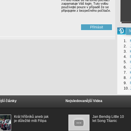
Při této volbě se na tomto počítači
zapamatuje Váš login. Tuto volbu
používejte pouze v případě že se
připojujete z bezpečného počítače.
N
1.
2.
3.
4.
5.
6.
7.
8.
9.
10.
jší články
Nejsledovanější Videa
Král hříšníků aneb jak
Jan Bendig Little 10
je důležité míti Filipa
let Song Titanic