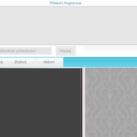
Přihlásit
|
Registrovat
ná
Zlobivá
Aktivní