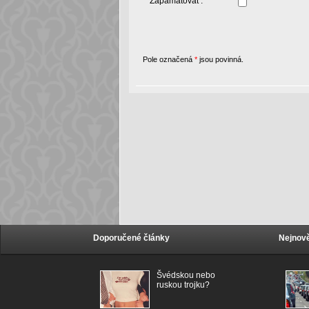
Zapamatovat :
Pole označená
*
jsou povinná.
Doporučené články
Nejnově
Švédskou nebo
ruskou trojku?