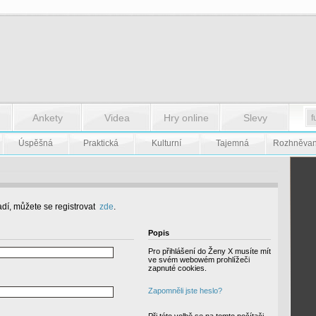
Ankety
Videa
Hry online
Slevy
Úspěšná
Praktická
Kulturní
Tajemná
Rozhněva
dí, můžete se registrovat
zde
.
Popis
Pro přihlášení do Ženy X musíte mít
ve svém webowém prohlížeči
zapnuté cookies.
Zapomněli jste heslo?