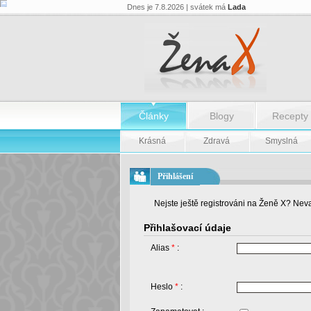
Dnes je 7.8.2026 | svátek má
Lada
Články
Blogy
Recepty
Krásná
Zdravá
Smyslná
Přihlášení
Nejste ještě registrováni na Ženě X? Neva
Přihlašovací údaje
Alias
*
:
Heslo
*
: