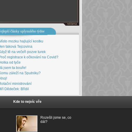
ejlepší články uplynulého týdne
Místo mozku hajlující kostku
Jen taková Tejcovina
Když tě na večeři pozve turek
Proč registrace k očkování na Covid?
Holka od tyče
Já jsem ta bouře!
Komu záleží na Sputniku?
Ahoj!
Rotační ministrování
Jiří Dědeček: Břídil
Kde to nejvíc vře
Rozešli jsme se, co
dál?