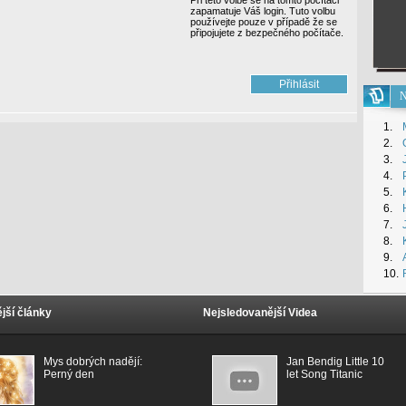
Při této volbě se na tomto počítači
zapamatuje Váš login. Tuto volbu
používejte pouze v případě že se
připojujete z bezpečného počítače.
N
1.
2.
3.
4.
5.
6.
7.
8.
9.
10.
jší články
Nejsledovanější Videa
Mys dobrých nadějí:
Jan Bendig Little 10
Perný den
let Song Titanic