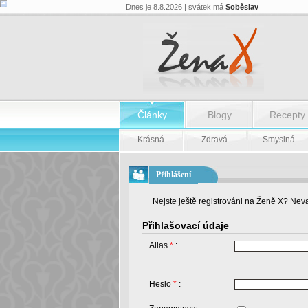
Dnes je 8.8.2026 | svátek má
Soběslav
Články
Blogy
Recepty
Krásná
Zdravá
Smyslná
Přihlášení
Nejste ještě registrováni na Ženě X? Neva
Přihlašovací údaje
Alias
*
:
Heslo
*
: