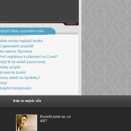
ejlepší články uplynulého týdne
Místo mozku hajlující kostku
O japonském popeláři
Jen taková Tejcovina
Proč registrace k očkování na Covid?
Když tě na večeři pozve turek
Holka od tyče
Já jsem ta bouře!
Komu záleží na Sputniku?
Ahoj!
Rotační ministrování
Kde to nejvíc vře
Rozešli jsme se, co
dál?