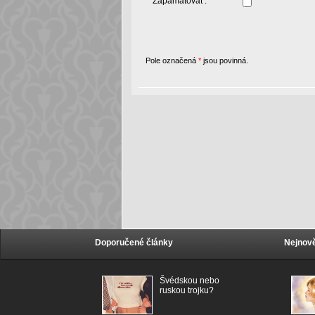
Zapamatovat :
Pole označená
*
jsou povinná.
Doporučené články
Nejnově
Švédskou nebo
ruskou trojku?