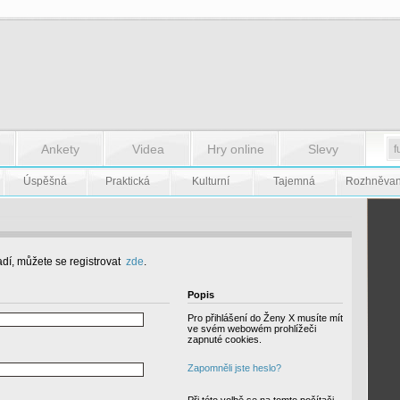
Ankety
Videa
Hry online
Slevy
Úspěšná
Praktická
Kulturní
Tajemná
Rozhněva
dí, můžete se registrovat
zde
.
Popis
Pro přihlášení do Ženy X musíte mít
ve svém webowém prohlížeči
zapnuté cookies.
Zapomněli jste heslo?