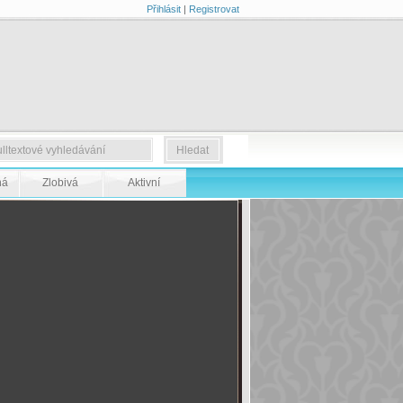
Přihlásit
|
Registrovat
ná
Zlobivá
Aktivní