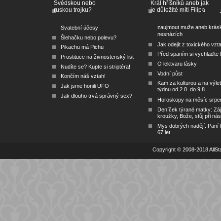
Švédskou nebo
Král hříšníků aneb jak
ruskou trojku?
je důležité míti Filipa
zaujmout muže aneb krás
Svatební účesy
nesnázích
Šlehačku nebo polevu?
Jak odejít z toxického vzt
Pikachu má Pichu
Před spaním si vychlaďte l
Prostituce na živnostenský list
O lektvaru lásky
Nudíte se? Kupte si striptéra!
Vodní půst
Končím náš vztah!
Kam za kulturou a na výlet
Jak jsme honili UFO
týdnu od 2.8. do 9.8.
Jak dlouho trvá správný sex?
Horoskopy na měsíc srpe
Deníček týrané matky: Zá
kroužky, Bože, stůj při nás
Mys dobrých nadějí: Paní
67 let
Copyright © 2008-2018 AllSta