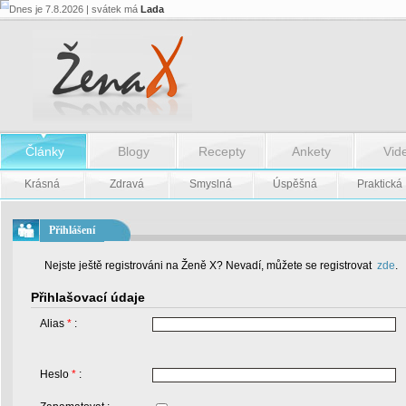
Dnes je 7.8.2026 | svátek má
Lada
Články
Blogy
Recepty
Ankety
Vid
Krásná
Zdravá
Smyslná
Úspěšná
Praktická
Přihlášení
Nejste ještě registrováni na Ženě X? Nevadí, můžete se registrovat
zde
.
Přihlašovací údaje
Alias
*
:
Heslo
*
: