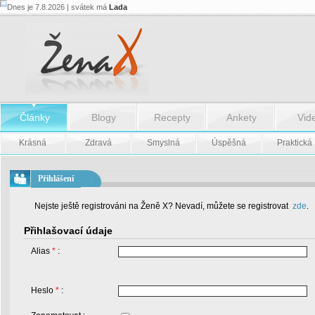
Dnes je 7.8.2026 | svátek má
Lada
Články
Blogy
Recepty
Ankety
Vid
Krásná
Zdravá
Smyslná
Úspěšná
Praktická
Přihlášení
Nejste ještě registrováni na Ženě X? Nevadí, můžete se registrovat
zde
.
Přihlašovací údaje
Alias
*
:
Heslo
*
: