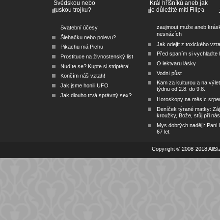
Švédskou nebo
Král hříšníků aneb jak
ruskou trojku?
je důležité míti Filipa
zaujmout muže aneb krás
Svatební účesy
nesnázích
Šlehačku nebo polevu?
Jak odejít z toxického vzt
Pikachu má Pichu
Před spaním si vychlaďte l
Prostituce na živnostenský list
O lektvaru lásky
Nudíte se? Kupte si striptéra!
Vodní půst
Končím náš vztah!
Kam za kulturou a na výlet
Jak jsme honili UFO
týdnu od 2.8. do 9.8.
Jak dlouho trvá správný sex?
Horoskopy na měsíc srpe
Deníček týrané matky: Zá
kroužky, Bože, stůj při nás
Mys dobrých nadějí: Paní
67 let
Copyright © 2008-2018 AllSta