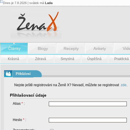
Dnes je 7.8.2026 | svátek má
Lada
Články
Blogy
Recepty
Ankety
Vid
Krásná
Zdravá
Smyslná
Úspěšná
Praktická
Přihlášení
Nejste ještě registrováni na Ženě X? Nevadí, můžete se registrovat
zde
.
Přihlašovací údaje
Alias
*
:
Heslo
*
: