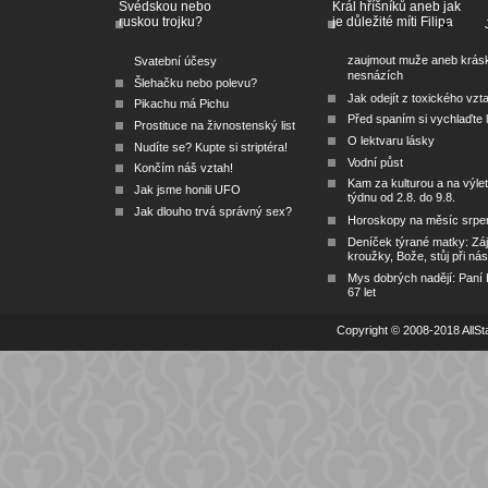
Švédskou nebo
Král hříšníků aneb jak
ruskou trojku?
je důležité míti Filipa
zaujmout muže aneb krás
Svatební účesy
nesnázích
Šlehačku nebo polevu?
Jak odejít z toxického vzt
Pikachu má Pichu
Před spaním si vychlaďte l
Prostituce na živnostenský list
O lektvaru lásky
Nudíte se? Kupte si striptéra!
Vodní půst
Končím náš vztah!
Kam za kulturou a na výlet
Jak jsme honili UFO
týdnu od 2.8. do 9.8.
Jak dlouho trvá správný sex?
Horoskopy na měsíc srpe
Deníček týrané matky: Zá
kroužky, Bože, stůj při nás
Mys dobrých nadějí: Paní
67 let
Copyright © 2008-2018 AllSta