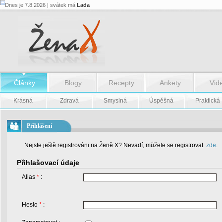
Dnes je 7.8.2026 | svátek má
Lada
Články
Blogy
Recepty
Ankety
Vid
Krásná
Zdravá
Smyslná
Úspěšná
Praktická
Přihlášení
Nejste ještě registrováni na Ženě X? Nevadí, můžete se registrovat
zde
.
Přihlašovací údaje
Alias
*
:
Heslo
*
: