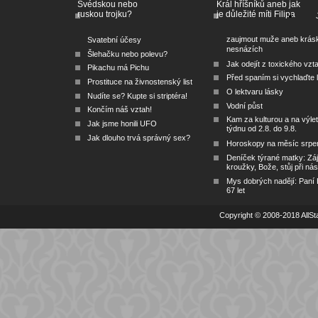
Švédskou nebo
Král hříšníků aneb jak
ruskou trojku?
je důležité míti Filipa
zaujmout muže aneb krás
Svatební účesy
nesnázích
Šlehačku nebo polevu?
Jak odejít z toxického vzt
Pikachu má Pichu
Před spaním si vychlaďte l
Prostituce na živnostenský list
O lektvaru lásky
Nudíte se? Kupte si striptéra!
Vodní půst
Končím náš vztah!
Kam za kulturou a na výlet
Jak jsme honili UFO
týdnu od 2.8. do 9.8.
Jak dlouho trvá správný sex?
Horoskopy na měsíc srpe
Deníček týrané matky: Zá
kroužky, Bože, stůj při nás
Mys dobrých nadějí: Paní
67 let
Copyright © 2008-2018 AllSta