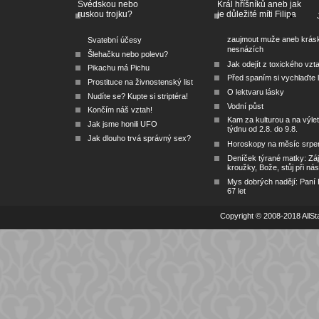
Švédskou nebo
Král hříšníků aneb jak
ruskou trojku?
je důležité míti Filipa
zaujmout muže aneb krás
Svatební účesy
nesnázích
Šlehačku nebo polevu?
Jak odejít z toxického vzt
Pikachu má Pichu
Před spaním si vychlaďte l
Prostituce na živnostenský list
O lektvaru lásky
Nudíte se? Kupte si striptéra!
Vodní půst
Končím náš vztah!
Kam za kulturou a na výlet
Jak jsme honili UFO
týdnu od 2.8. do 9.8.
Jak dlouho trvá správný sex?
Horoskopy na měsíc srpe
Deníček týrané matky: Zá
kroužky, Bože, stůj při nás
Mys dobrých nadějí: Paní
67 let
Copyright © 2008-2018 AllSta