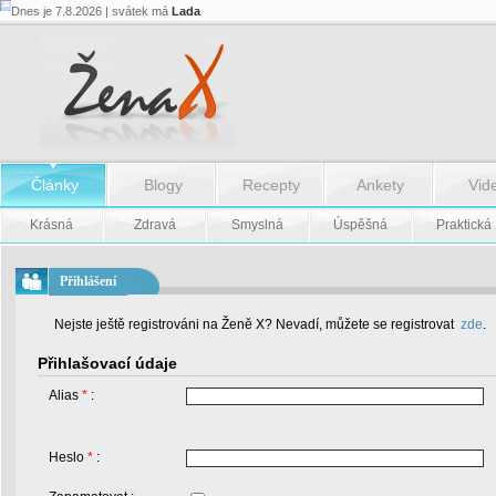
Dnes je 7.8.2026 | svátek má
Lada
Články
Blogy
Recepty
Ankety
Vid
Krásná
Zdravá
Smyslná
Úspěšná
Praktická
Přihlášení
Nejste ještě registrováni na Ženě X? Nevadí, můžete se registrovat
zde
.
Přihlašovací údaje
Alias
*
:
Heslo
*
: