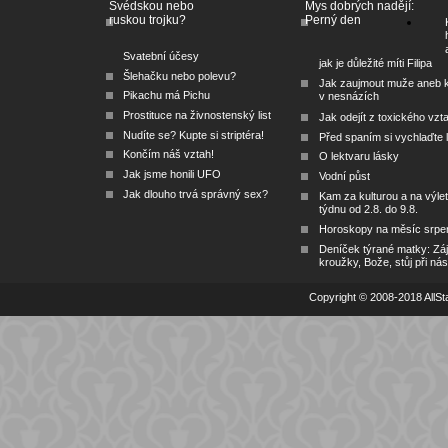
Švédskou nebo
Mys dobrých nadějí:
ruskou trojku?
Perný den
Svatební účesy
jak je důležité míti Filipa
Šlehačku nebo polevu?
Jak zaujmout muže aneb 
Pikachu má Pichu
v nesnázích
Prostituce na živnostenský list
Jak odejít z toxického vzt
Nudíte se? Kupte si striptéra!
Před spaním si vychlaďte l
Končím náš vztah!
O lektvaru lásky
Jak jsme honili UFO
Vodní půst
Jak dlouho trvá správný sex?
Kam za kulturou a na výlet
týdnu od 2.8. do 9.8.
Horoskopy na měsíc srpe
Deníček týrané matky: Zá
kroužky, Bože, stůj při nás
Copyright © 2008-2018 AllSta