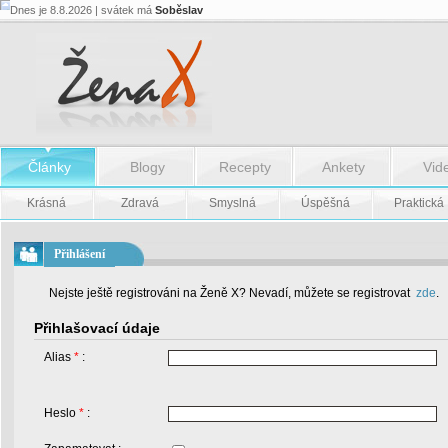
Dnes je 8.8.2026 | svátek má
Soběslav
Články
Blogy
Recepty
Ankety
Vid
Krásná
Zdravá
Smyslná
Úspěšná
Praktická
Přihlášení
Nejste ještě registrováni na Ženě X? Nevadí, můžete se registrovat
zde
.
Přihlašovací údaje
Alias
*
:
Heslo
*
: