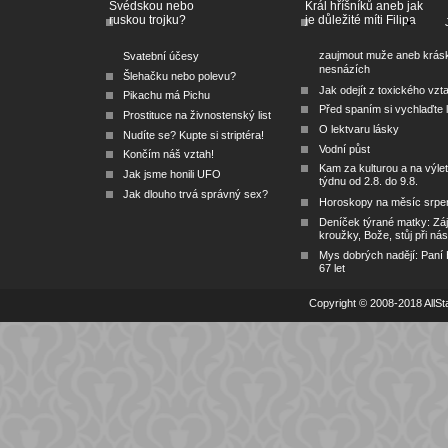
Švédskou nebo
Král hříšníků aneb jak
ruskou trojku?
je důležité míti Filipa
zaujmout muže aneb krás
Svatební účesy
nesnázích
Šlehačku nebo polevu?
Jak odejít z toxického vzt
Pikachu má Pichu
Před spaním si vychlaďte l
Prostituce na živnostenský list
O lektvaru lásky
Nudíte se? Kupte si striptéra!
Vodní půst
Končím náš vztah!
Kam za kulturou a na výlet
Jak jsme honili UFO
týdnu od 2.8. do 9.8.
Jak dlouho trvá správný sex?
Horoskopy na měsíc srpe
Deníček týrané matky: Zá
kroužky, Bože, stůj při nás
Mys dobrých nadějí: Paní
67 let
Copyright © 2008-2018 AllSta