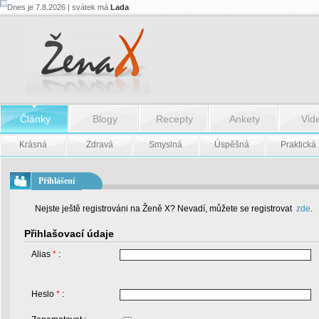
Dnes je 7.8.2026 | svátek má
Lada
Články
Blogy
Recepty
Ankety
Vid
Krásná
Zdravá
Smyslná
Úspěšná
Praktická
Přihlášení
Nejste ještě registrováni na Ženě X? Nevadí, můžete se registrovat
zde
.
Přihlašovací údaje
Alias
*
:
Heslo
*
: