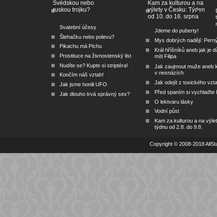
Švédskou nebo
Kam za kulturou a na
ruskou trojku?
výlety v Česku: Týden
od 10. do 16. srpna
Svatební účesy
Jdeme do puberty!
Šlehačku nebo polevu?
Mys dobrých nadějí: Pern
Pikachu má Pichu
Král hříšníků aneb jak je dů
Prostituce na živnostenský list
míti Filipa
Nudíte se? Kupte si striptéra!
Jak zaujmout muže aneb 
v nesnázích
Končím náš vztah!
Jak odejít z toxického vzt
Jak jsme honili UFO
Před spaním si vychlaďte l
Jak dlouho trvá správný sex?
O lektvaru lásky
Vodní půst
Kam za kulturou a na výlet
týdnu od 2.8. do 9.8.
Copyright © 2008-2018 AllSta