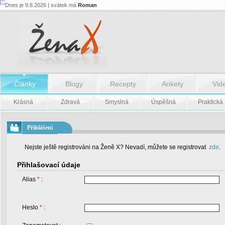
Dnes je 9.8.2026 | svátek má
Roman
Články
Blogy
Recepty
Ankety
Vid
Krásná
Zdravá
Smyslná
Úspěšná
Praktická
Přihlášení
Nejste ještě registrováni na Ženě X? Nevadí, můžete se registrovat
zde
.
Přihlašovací údaje
Alias
*
:
Heslo
*
: