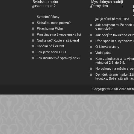
Švédskou nebo
Mys dobrých nadějí:
ruskou trojku?
Perný den
Svatební účesy
jak je důležité míti Filipa
Šlehačku nebo polevu?
Jak zaujmout muže aneb 
Pikachu má Pichu
v nesnázích
Prostituce na živnostenský list
Jak odejít z toxického vzt
Nudíte se? Kupte si striptéra!
Před spaním si vychlaďte l
Končím náš vztah!
O lektvaru lásky
Jak jsme honili UFO
Vodní půst
Jak dlouho trvá správný sex?
Kam za kulturou a na výlet
týdnu od 2.8. do 9.8.
Horoskopy na měsíc srpe
Deníček týrané matky: Zá
kroužky, Bože, stůj při nás
Copyright © 2008-2018 AllSta