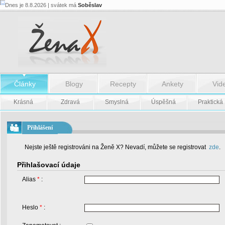
Dnes je 8.8.2026 | svátek má
Soběslav
Články
Blogy
Recepty
Ankety
Vid
Krásná
Zdravá
Smyslná
Úspěšná
Praktická
Přihlášení
Nejste ještě registrováni na Ženě X? Nevadí, můžete se registrovat
zde
.
Přihlašovací údaje
Alias
*
:
Heslo
*
: