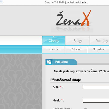
Dnes je 7.8.2026 | svátek má
Lada
Články
Blogy
Recepty
Krásná
Zdravá
Smyslná
Přihlášení
Nejste ještě registrováni na Ženě X? Neva
Přihlašovací údaje
Alias
*
:
Heslo
*
: