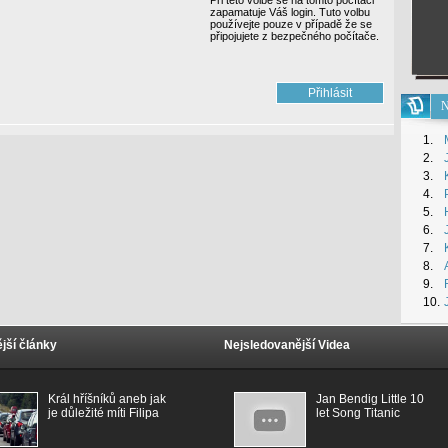
Při této volbě se na tomto počítači
zapamatuje Váš login. Tuto volbu
používejte pouze v případě že se
připojujete z bezpečného počítače.
N
1.
2.
3.
4.
5.
6.
7.
8.
9.
10.
jší články
Nejsledovanější Videa
Král hříšníků aneb jak
Jan Bendig Little 10
je důležité míti Filipa
let Song Titanic