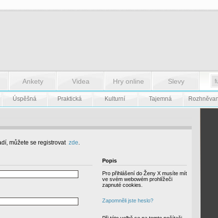
Ankety
Videa
Hry online
Slevy
Úspěšná
Praktická
Kulturní
Tajemná
Rozhněva
dí, můžete se registrovat
zde
.
Popis
Pro přihlášení do Ženy X musíte mít
ve svém webowém prohlížeči
zapnuté cookies.
Zapomněli jste heslo?