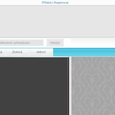
Přihlásit
|
Registrovat
ná
Zlobivá
Aktivní