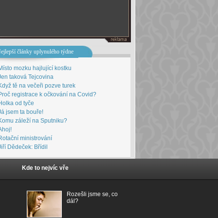
ejlepší články uplynulého týdne
Místo mozku hajlující kostku
Jen taková Tejcovina
Když tě na večeři pozve turek
Proč registrace k očkování na Covid?
Holka od tyče
Já jsem ta bouře!
Komu záleží na Sputniku?
Ahoj!
Rotační ministrování
Jiří Dědeček: Břídil
Kde to nejvíc vře
Rozešli jsme se, co
dál?