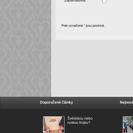
Zapamatovat :
Pole označená
*
jsou povinná.
Doporučené články
Nejnově
Švédskou nebo
ruskou trojku?