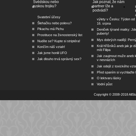
Švédskou nebo
Jak poznat, že nám
ruskou trojku?
partner lže a
podvádí?
Svatební účesy
výlety v Česku: Týden od 
Šlehačku nebo polevu?
16. srpna
Pikachu má Pichu
Deniček týrané matky: Jd
puberty!
Prostituce na živnostenský list
Mys dobrých nadějí: Pern
Nudíte se? Kupte si striptéra!
Král hříšníků aneb jak je dů
Končím náš vztah!
míti Filipa
Jak jsme honili UFO
Jak zaujmout muže aneb 
Jak dlouho trvá správný sex?
v nesnázích
Jak odejít z toxického vzt
Před spaním si vychlaďte l
O lektvaru lásky
Vodní půst
Copyright © 2008-2018 AllSta