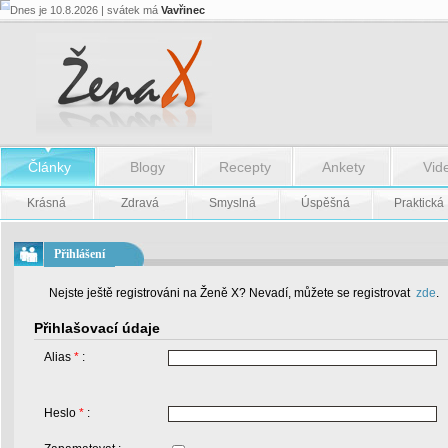
Dnes je 10.8.2026 | svátek má
Vavřinec
Články
Blogy
Recepty
Ankety
Vid
Krásná
Zdravá
Smyslná
Úspěšná
Praktická
Přihlášení
Nejste ještě registrováni na Ženě X? Nevadí, můžete se registrovat
zde
.
Přihlašovací údaje
Alias
*
:
Heslo
*
: