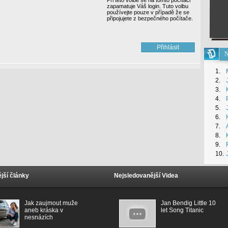
Při této volbě se na tomto počítači
zapamatuje Váš login. Tuto volbu
používejte pouze v případě že se
připojujete z bezpečného počítače.
N
1.
2.
3.
4.
5.
6.
7.
8.
9.
10.
jší články
Nejsledovanější Videa
Jak zaujmout muže
Jan Bendig Little 10
aneb kráska v
let Song Titanic
nesnázích