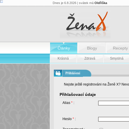
Dnes je 6.8.2026 | svátek má
Oldřiška
Články
Blogy
Recepty
Krásná
Zdravá
Smyslná
Přihlášení
Nejste ještě registrováni na Ženě X? Neva
Přihlašovací údaje
Alias
*
:
Heslo
*
: