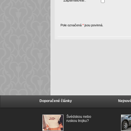
Zapamatovat :
Pole označená
*
jsou povinná.
Doporučené články
Nejnově
Švédskou nebo
ruskou trojku?