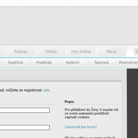
Ankety
Videa
Hry online
Slevy
Úspěšná
Praktická
Kulturní
Tajemná
Rozhněva
dí, můžete se registrovat
zde
.
Popis
Pro přihlášení do Ženy X musíte mít
ve svém webowém prohlížeči
zapnuté cookies.
Zapomněli jste heslo?