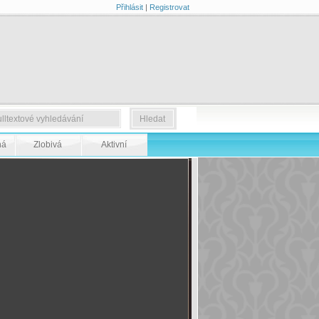
Přihlásit
|
Registrovat
ná
Zlobivá
Aktivní