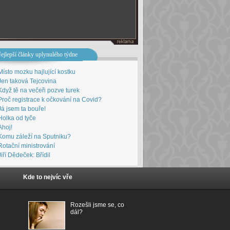
ejlepší články uplynulého týdne
Místo mozku hajlující kostku
Jen taková Tejcovina
Když tě na večeři pozve turek
Proč registrace k očkování na Covid?
Já jsem ta bouře!
Holka od tyče
Ahoj!
Komu záleží na Sputniku?
Rotační ministrování
Jiří Dědeček: Břídil
Kde to nejvíc vře
Rozešli jsme se, co
dál?