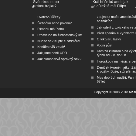
Švédskou nebo
Král hříšníků aneb jak
ruskou trojku?
je důležité míti Filipa
zaujmout muže aneb krás
Svatební účesy
nesnázích
Šlehačku nebo polevu?
Jak odejít z toxického vzt
Pikachu má Pichu
Před spaním si vychlaďte l
Prostituce na živnostenský list
O lektvaru lásky
Nudíte se? Kupte si striptéra!
Vodní půst
Končím náš vztah!
Kam za kulturou a na výlet
Jak jsme honili UFO
týdnu od 2.8. do 9.8.
Jak dlouho trvá správný sex?
Horoskopy na měsíc srpe
Deníček týrané matky: Zá
kroužky, Bože, stůj při nás
Mys dobrých nadějí: Paní
67 let
Copyright © 2008-2018 AllSta