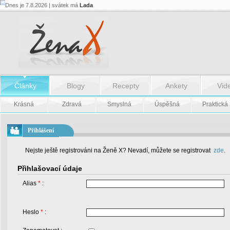
Dnes je 7.8.2026 | svátek má
Lada
Články
Blogy
Recepty
Ankety
Vid
Krásná
Zdravá
Smyslná
Úspěšná
Praktická
Přihlášení
Nejste ještě registrováni na Ženě X? Nevadí, můžete se registrovat
zde
.
Přihlašovací údaje
Alias
*
:
Heslo
*
: