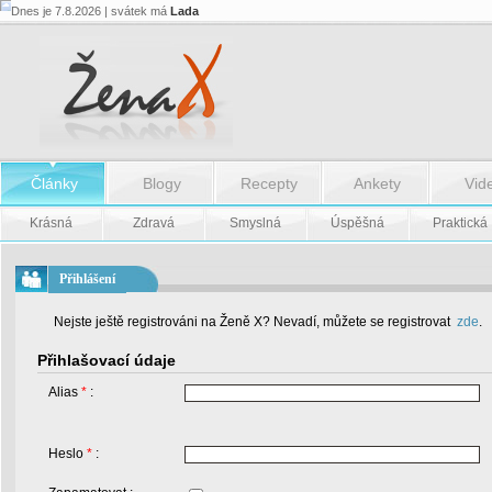
Dnes je 7.8.2026 | svátek má
Lada
Články
Blogy
Recepty
Ankety
Vid
Krásná
Zdravá
Smyslná
Úspěšná
Praktická
Přihlášení
Nejste ještě registrováni na Ženě X? Nevadí, můžete se registrovat
zde
.
Přihlašovací údaje
Alias
*
:
Heslo
*
: