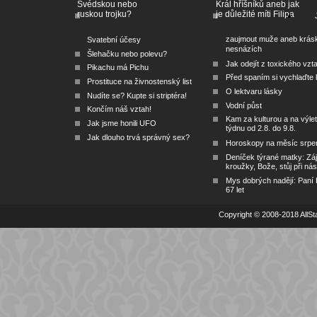
Švédskou nebo
Král hříšníků aneb jak
ruskou trojku?
je důležité míti Filipa
zaujmout muže aneb krás
Svatební účesy
nesnázích
Šlehačku nebo polevu?
Jak odejít z toxického vzt
Pikachu má Pichu
Před spaním si vychlaďte l
Prostituce na živnostenský list
O lektvaru lásky
Nudíte se? Kupte si striptéra!
Vodní půst
Končím náš vztah!
Kam za kulturou a na výlet
Jak jsme honili UFO
týdnu od 2.8. do 9.8.
Jak dlouho trvá správný sex?
Horoskopy na měsíc srpe
Deníček týrané matky: Zá
kroužky, Bože, stůj při nás
Mys dobrých nadějí: Paní
67 let
Copyright © 2008-2018 AllSta