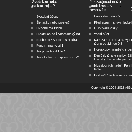
Švédskou nebo
Jak zaujmout muže
ruskou trojku?
aneb kráska v
nesnázích
toxického vztahu?
Svatební účesy
Šlehačku nebo polevu?
Před spaním si vychlaďte l
Pikachu má Pichu
O lektvaru lásky
Prostituce na živnostenský list
Vodní půst
Nudíte se? Kupte si striptéra!
Kam za kulturou a na výlet
týdnu od 2.8. do 9.8.
Končím náš vztah!
Horoskopy na měsíc srpe
Jak jsme honili UFO
Deníček týrané matky: Zá
Jak dlouho trvá správný sex?
kroužky, Bože, stůj při nás
Mys dobrých nadějí: Paní
67 let
Horko? Potřebujeme ochlad
Copyright © 2008-2018 AllSta