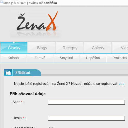
Dnes je 6.8.2026 | svátek má
Oldřiška
Články
Blogy
Recepty
Ankety
Vid
Krásná
Zdravá
Smyslná
Úspěšná
Praktická
Přihlášení
Nejste ještě registrováni na Ženě X? Nevadí, můžete se registrovat
zde
.
Přihlašovací údaje
Alias
*
:
Heslo
*
: