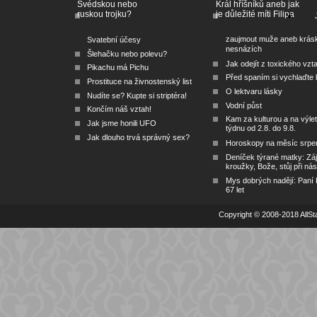
Švédskou nebo
Král hříšníků aneb jak
ruskou trojku?
je důležité míti Filipa
zaujmout muže aneb krás
Svatební účesy
nesnázích
Šlehačku nebo polevu?
Jak odejít z toxického vzt
Pikachu má Pichu
Před spaním si vychlaďte l
Prostituce na živnostenský list
O lektvaru lásky
Nudíte se? Kupte si striptéra!
Vodní půst
Končím náš vztah!
Kam za kulturou a na výlet
Jak jsme honili UFO
týdnu od 2.8. do 9.8.
Jak dlouho trvá správný sex?
Horoskopy na měsíc srpe
Deníček týrané matky: Zá
kroužky, Bože, stůj při nás
Mys dobrých nadějí: Paní
67 let
Copyright © 2008-2018 AllSta