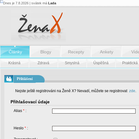
Dnes je 7.8.2026 | svátek má
Lada
Články
Blogy
Recepty
Ankety
Vid
Krásná
Zdravá
Smyslná
Úspěšná
Praktická
Přihlášení
Nejste ještě registrováni na Ženě X? Nevadí, můžete se registrovat
zde
.
Přihlašovací údaje
Alias
*
:
Heslo
*
: