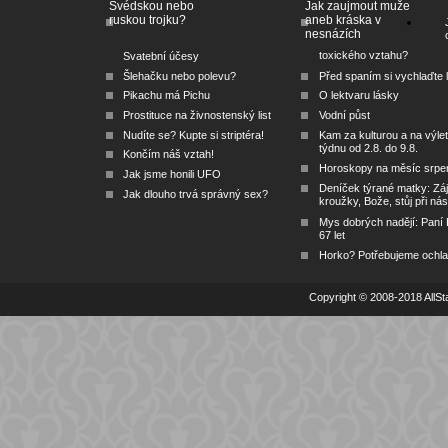
Švédskou nebo
Jak zaujmout muže
ruskou trojku?
aneb kráska v
nesnázích
toxického vztahu?
Svatební účesy
Šlehačku nebo polevu?
Před spaním si vychlaďte l
Pikachu má Pichu
O lektvaru lásky
Prostituce na živnostenský list
Vodní půst
Nudíte se? Kupte si striptéra!
Kam za kulturou a na výlet
týdnu od 2.8. do 9.8.
Končím náš vztah!
Horoskopy na měsíc srpe
Jak jsme honili UFO
Deníček týrané matky: Zá
Jak dlouho trvá správný sex?
kroužky, Bože, stůj při nás
Mys dobrých nadějí: Paní
67 let
Horko? Potřebujeme ochlad
Copyright © 2008-2018 AllSta