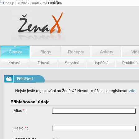
Dnes je 6.8.2026 | svátek má
Oldřiška
Články
Blogy
Recepty
Ankety
Vid
Krásná
Zdravá
Smyslná
Úspěšná
Praktická
Přihlášení
Nejste ještě registrováni na Ženě X? Nevadí, můžete se registrovat
zde
.
Přihlašovací údaje
Alias
*
:
Heslo
*
: