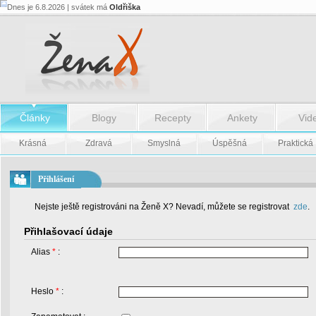
Dnes je 6.8.2026 | svátek má
Oldřiška
Články
Blogy
Recepty
Ankety
Vid
Krásná
Zdravá
Smyslná
Úspěšná
Praktická
Přihlášení
Nejste ještě registrováni na Ženě X? Nevadí, můžete se registrovat
zde
.
Přihlašovací údaje
Alias
*
:
Heslo
*
: