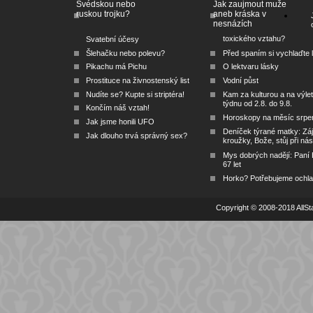
Švédskou nebo
Jak zaujmout muže
ruskou trojku?
aneb kráska v
nesnázích
toxického vztahu?
Svatební účesy
Šlehačku nebo polevu?
Před spaním si vychlaďte l
Pikachu má Pichu
O lektvaru lásky
Prostituce na živnostenský list
Vodní půst
Nudíte se? Kupte si striptéra!
Kam za kulturou a na výlet
týdnu od 2.8. do 9.8.
Končím náš vztah!
Horoskopy na měsíc srpe
Jak jsme honili UFO
Deníček týrané matky: Zá
Jak dlouho trvá správný sex?
kroužky, Bože, stůj při nás
Mys dobrých nadějí: Paní
67 let
Horko? Potřebujeme ochlad
Copyright © 2008-2018 AllSta