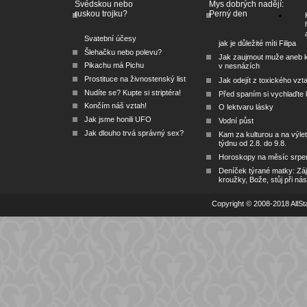
Švédskou nebo
Mys dobrých nadějí:
ruskou trojku?
Perný den
Svatební účesy
jak je důležité míti Filipa
Šlehačku nebo polevu?
Jak zaujmout muže aneb 
Pikachu má Pichu
v nesnázích
Prostituce na živnostenský list
Jak odejít z toxického vzt
Nudíte se? Kupte si striptéra!
Před spaním si vychlaďte l
Končím náš vztah!
O lektvaru lásky
Jak jsme honili UFO
Vodní půst
Jak dlouho trvá správný sex?
Kam za kulturou a na výlet
týdnu od 2.8. do 9.8.
Horoskopy na měsíc srpe
Deníček týrané matky: Zá
kroužky, Bože, stůj při nás
Copyright © 2008-2018 AllSta