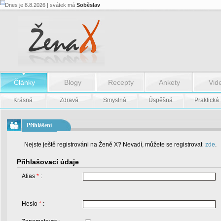
Dnes je 8.8.2026 | svátek má
Soběslav
Články
Blogy
Recepty
Ankety
Vid
Krásná
Zdravá
Smyslná
Úspěšná
Praktická
Přihlášení
Nejste ještě registrováni na Ženě X? Nevadí, můžete se registrovat
zde
.
Přihlašovací údaje
Alias
*
:
Heslo
*
: