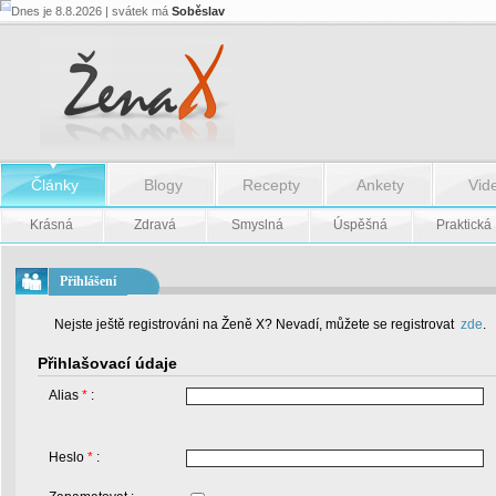
Dnes je 8.8.2026 | svátek má
Soběslav
Články
Blogy
Recepty
Ankety
Vid
Krásná
Zdravá
Smyslná
Úspěšná
Praktická
Přihlášení
Nejste ještě registrováni na Ženě X? Nevadí, můžete se registrovat
zde
.
Přihlašovací údaje
Alias
*
:
Heslo
*
: