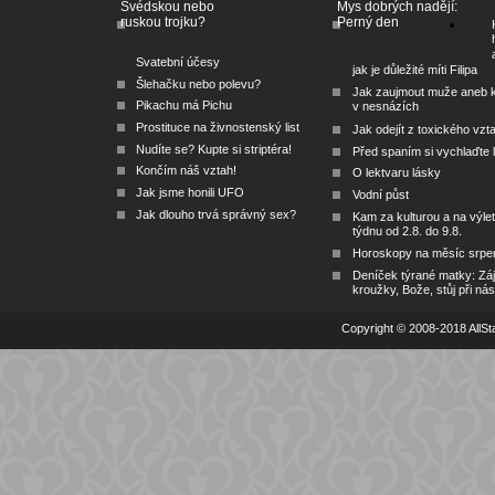
Švédskou nebo
Mys dobrých nadějí:
ruskou trojku?
Perný den
Svatební účesy
jak je důležité míti Filipa
Šlehačku nebo polevu?
Jak zaujmout muže aneb 
Pikachu má Pichu
v nesnázích
Prostituce na živnostenský list
Jak odejít z toxického vzt
Nudíte se? Kupte si striptéra!
Před spaním si vychlaďte l
Končím náš vztah!
O lektvaru lásky
Jak jsme honili UFO
Vodní půst
Jak dlouho trvá správný sex?
Kam za kulturou a na výlet
týdnu od 2.8. do 9.8.
Horoskopy na měsíc srpe
Deníček týrané matky: Zá
kroužky, Bože, stůj při nás
Copyright © 2008-2018 AllSta