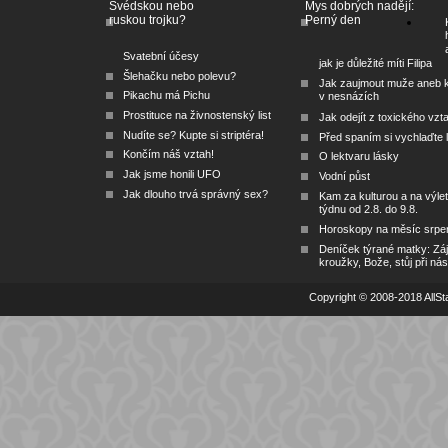
Švédskou nebo
Mys dobrých nadějí:
ruskou trojku?
Perný den
Svatební účesy
jak je důležité míti Filipa
Šlehačku nebo polevu?
Jak zaujmout muže aneb 
Pikachu má Pichu
v nesnázích
Prostituce na živnostenský list
Jak odejít z toxického vzt
Nudíte se? Kupte si striptéra!
Před spaním si vychlaďte l
Končím náš vztah!
O lektvaru lásky
Jak jsme honili UFO
Vodní půst
Jak dlouho trvá správný sex?
Kam za kulturou a na výlet
týdnu od 2.8. do 9.8.
Horoskopy na měsíc srpe
Deníček týrané matky: Zá
kroužky, Bože, stůj při nás
Copyright © 2008-2018 AllSta