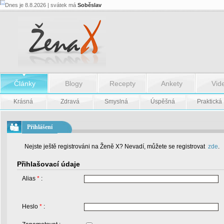
Dnes je 8.8.2026 | svátek má
Soběslav
Články
Blogy
Recepty
Ankety
Vid
Krásná
Zdravá
Smyslná
Úspěšná
Praktická
Přihlášení
Nejste ještě registrováni na Ženě X? Nevadí, můžete se registrovat
zde
.
Přihlašovací údaje
Alias
*
:
Heslo
*
: