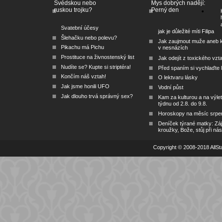
Švédskou nebo
Mys dobrých nadějí:
ruskou trojku?
Perný den
Svatební účesy
jak je důležité míti Filipa
Šlehačku nebo polevu?
Jak zaujmout muže aneb 
Pikachu má Pichu
v nesnázích
Prostituce na živnostenský list
Jak odejít z toxického vzt
Nudíte se? Kupte si striptéra!
Před spaním si vychlaďte l
Končím náš vztah!
O lektvaru lásky
Jak jsme honili UFO
Vodní půst
Jak dlouho trvá správný sex?
Kam za kulturou a na výlet
týdnu od 2.8. do 9.8.
Horoskopy na měsíc srpe
Deníček týrané matky: Zá
kroužky, Bože, stůj při nás
Copyright © 2008-2018 AllSta