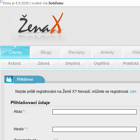
Dnes je 8.8.2026 | svátek má
Soběslav
Články
Blogy
Recepty
Ankety
Vid
Krásná
Zdravá
Smyslná
Úspěšná
Praktická
Přihlášení
Nejste ještě registrováni na Ženě X? Nevadí, můžete se registrovat
zde
.
Přihlašovací údaje
Alias
*
:
Heslo
*
: