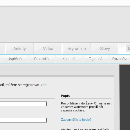
Ankety
Videa
Hry online
Slevy
Úspěšná
Praktická
Kulturní
Tajemná
Rozhněva
dí, můžete se registrovat
zde
.
Popis
Pro přihlášení do Ženy X musíte mít
ve svém webowém prohlížeči
zapnuté cookies.
Zapomněli jste heslo?