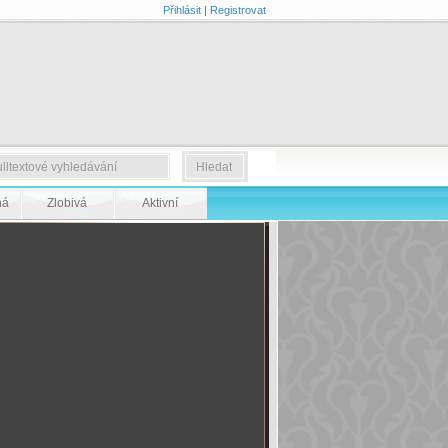
Přihlásit
|
Registrovat
ná
Zlobivá
Aktivní