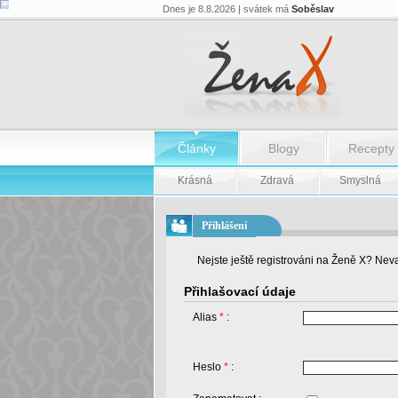
Dnes je 8.8.2026 | svátek má
Soběslav
Články
Blogy
Recepty
Krásná
Zdravá
Smyslná
Přihlášení
Nejste ještě registrováni na Ženě X? Neva
Přihlašovací údaje
Alias
*
:
Heslo
*
: