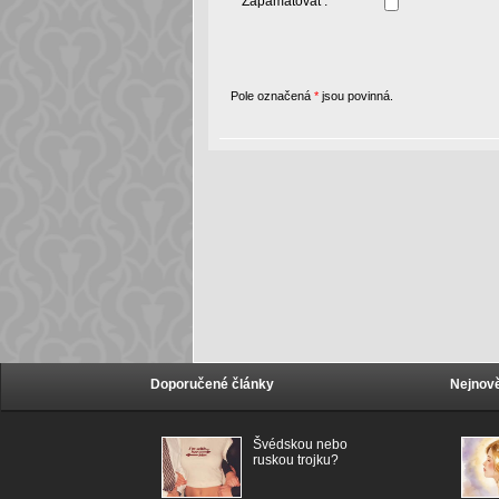
Zapamatovat :
Pole označená
*
jsou povinná.
Doporučené články
Nejnově
Švédskou nebo
ruskou trojku?