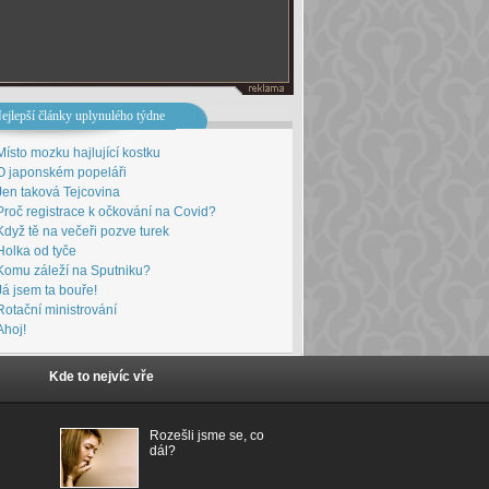
ejlepší články uplynulého týdne
Místo mozku hajlující kostku
O japonském popeláři
Jen taková Tejcovina
Proč registrace k očkování na Covid?
Když tě na večeři pozve turek
Holka od tyče
Komu záleží na Sputniku?
Já jsem ta bouře!
Rotační ministrování
Ahoj!
Kde to nejvíc vře
Rozešli jsme se, co
dál?