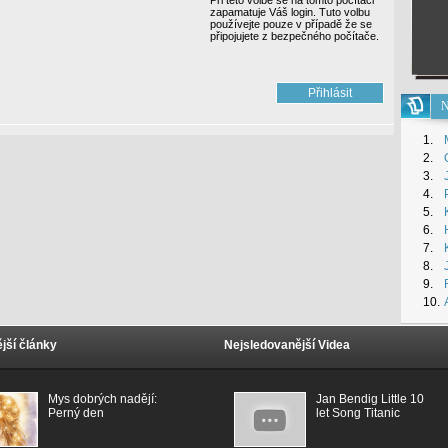
Při této volbě se na tomto počítači
zapamatuje Váš login. Tuto volbu
používejte pouze v případě že se
připojujete z bezpečného počítače.
N
1.
2.
3.
4.
5.
6.
7.
8.
9.
10.
jší články
Nejsledovanější Videa
Mys dobrých nadějí:
Jan Bendig Little 10
Perný den
let Song Titanic