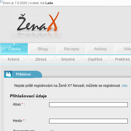
Dnes je 7.8.2026 | svátek má
Lada
Články
Blogy
Recepty
Ankety
Vid
Krásná
Zdravá
Smyslná
Úspěšná
Praktická
Přihlášení
Nejste ještě registrováni na Ženě X? Nevadí, můžete se registrovat
zde
.
Přihlašovací údaje
Alias
*
:
Heslo
*
: