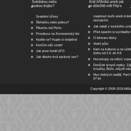
Švédskou nebo
Král hříšníků aneb jak
ruskou trojku?
je důležité míti Filipa
zaujmout muže aneb krás
Svatební účesy
nesnázích
Šlehačku nebo polevu?
Jak odejít z toxického vzt
Pikachu má Pichu
Před spaním si vychlaďte l
Prostituce na živnostenský list
O lektvaru lásky
Nudíte se? Kupte si striptéra!
Vodní půst
Končím náš vztah!
Kam za kulturou a na výlet
Jak jsme honili UFO
týdnu od 2.8. do 9.8.
Jak dlouho trvá správný sex?
Horoskopy na měsíc srpe
Deníček týrané matky: Zá
kroužky, Bože, stůj při nás
Mys dobrých nadějí: Paní
67 let
Copyright © 2008-2018 AllSta